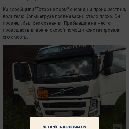
Как сообщили "Татар-информ" очевидцы происшествия,
водителю большегруза после аварии стало плохо. Он
посинел, был без сознания. Прибывшие на место
происшествия врачи скорой помощи констатировали
его смерть.