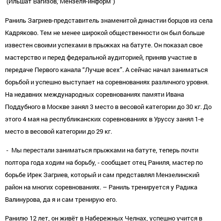
(Ильшат Вагизов,”Мензеля-информ")
Раниль Загриев-представитель знаменитой династии борцов из села
Кадряково. Тем не менее широкой общественности он был больше
известен своими успехами в прыжках на батуте. Он показал свое
мастерство и перед федеральной аудиторией, приняв участие в
передаче Первого канала “Лучше всех”. А сейчас начал заниматься
борьбой и успешно выступает на соревнованиях различного уровня.
На недавних международных соревнованиях памяти Ивана
Поддубного в Москве занял 3 место в весовой категории до 30 кг. До
этого 4 мая на республиканских соревнованиях в Уруссу занял 1-е
место в весовой категории до 29 кг.
- Мы перестали заниматься прыжками на батуте, теперь почти
полтора года ходим на борьбу, - сообщает отец Раниля, мастер по
борьбе Ирек Загриев, который и сам представлял Мензелинский
район на многих соревнованиях. – Раниль тренируется у Радика
Валинурова, да я и сам тренирую его.
Ранилю 12 лет, он живёт в Набережных Челнах, успешно учится в