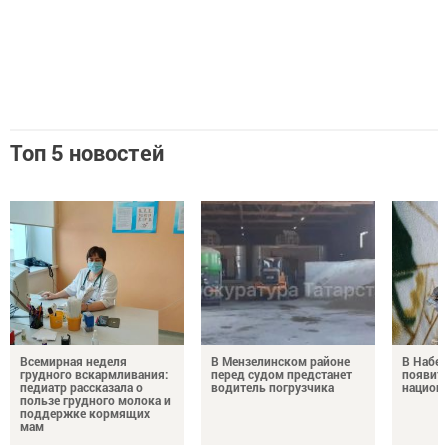
Топ 5 новостей
Всемирная неделя
В Мензелинском районе
В Набе
грудного вскармливания:
перед судом предстанет
появитс
педиатр рассказала о
водитель погрузчика
национ
пользе грудного молока и
поддержке кормящих
мам