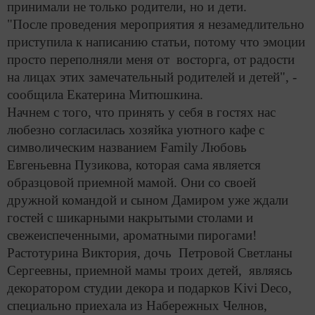
принимали не только родители, но и дети.
"После проведения мероприятия я незамедлительно
приступила к написанию статьи, потому что эмоции
просто переполняли меня от восторга, от радости
на лицах этих замечательный родителей и детей", -
сообщила Екатерина Митюшкина.
Начнем с того, что принять у себя в гостях нас
любезно согласилась хозяйка уютного кафе с
символическим названием
Family
Любовь
Евгеньевна Пузикова, которая сама является
образцовой приемной мамой. Они со своей
дружной командой и сыном Дамиром уже ждали
гостей с шикарными накрытыми столами и
свежеиспеченными, ароматными пирогами!
Растотурина Виктория, дочь Петровой Светланы
Сергеевны, приемной мамы троих детей, являясь
декоратором студии декора и подарков
Kivi
Deco
,
специально приехала из Набережных Челнов,