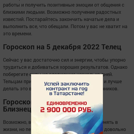
работы и получить позитивные эмоции от общения с
близкими людьми. Возможно получение радостных
известий. Постарайтесь закончить начатые дела и
выполнить все, что обещали. Потом у вас не хватит на
это времени.
Гороскоп на 5 декабря 2022 Телец
Сейчас у вас достаточно сил и энергии, чтобы упорно
трудиться и добиваться хороших результатов. Однако
поберегите силы на следующие несколько дней.
Тельцам придется преодолевать трудности и лучше
делать это в команде верных единомышленников.
Гороскоп на 5 декабря 2022
Близнецы
Возможно, вам сейчас не хочется ничего менять в
жизни, но перемены случатся скоро и будут довольно