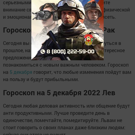
серьезными. Подготовьтесь к этому и уделите
внимание своему самочувствию: от вашей физической
и эмоциональной формы будет многое зависеть.
Гороскоп на 5 декабря 2022 Рак
Сегодня вы стоите на распутье: можно вернуться в
прошлое, на старую работу, или получить интересное
предложение в новой сфере деятельности и
познакомиться с новым важным человеком. Гороскоп
на
5 декабря
говорит, что любые изменения пойдут вам
на пользу и будут прибыльными.
Гороскоп на 5 декабря 2022 Лев
Сегодня любая деловая активность или общение будут
анти продуктивными. Лучше проведите день в
одиночестве, помечтайте, помедитируйте. Львам не
стоит говорить о своих планах даже близким людям:
сейчас они этого не оценят.