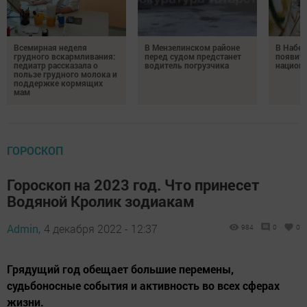
Всемирная неделя
В Мензелинском районе
В Набе
грудного вскармливания:
перед судом предстанет
появитс
педиатр рассказала о
водитель погрузчика
национ
пользе грудного молока и
поддержке кормящих
мам
ГОРОСКОП
Гороскоп на 2023 год. Что принесет
Водяной Кролик зодиакам
Admin,
4 декабря 2022 - 12:37
984
0
0
Грядущий год обещает большие перемены,
судьбоносные события и активность во всех сферах
жизни.