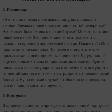
4. Ревнивица
«Что ты на самом деле имел ввиду, когда сказал
«милая блузка» своей сослуживице на той вечеринке?
Что может быть милого в этой блузке? Может, ты тайно
влюблен в нее? Это напомнило мне о том, что ты
сказал на прошлой неделе моей сестре. Помнить? «Мне
нравится твоя машина». Ты имел в виду, что хотел
прокатиться с ней вдвоем, так или нет?» Да уж, после
еще нескольких таких вопросиков, которые вы будете
слышать от нее регулярно, вы в конечном итоге уйдете
от нее, объяснив это тем, что страдаете от неизлечимой
болезни. Ну на всякий случай, чтобы она не подумала,
что вы нашли кого-то получше…
5. Болтушка
Эта девушка все уши прожужжит вам о своей подруге, о
подруге подруги, о друге парня ее подруги и даже о