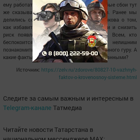
ему работать в нормальном режиме. А любые сбои тут
же сказываются на нашем самочувствии. Ранее мы
делились советами Александра Дроженникова о том,
как избавиться от проблемы густой крови и снизить
риск появления сердечных заболеваний. Всем, кто
беспокоится о здоровье сердца, будет нелишним
познакомиться с высказываниями признанного гуру. А
какие факты о крови были для тебя неожиданными?
Источник:
https://zelv.ru/zdorove/80827-10-vazhnyh-
faktov-o-krovenosnoy-sisteme.html
Следите за самым важным и интересным в
Telegram-канале
Татмедиа
Читайте новости Татарстана в
национальном мессенджере MАХ: