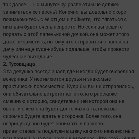
так далее. Но минуточку: разве этим не должен
заниматься ее парень? Конечно, вы довольно скоро
познакомитесь с ее отцом и поймете, что тягаться с
ним вам будет очень непросто. Но если вы решите
порвать с этой папенькиной дочкой, она может этого
даже не заметить, потому что отправится с папой на
дачу или еще куда-нибудь подальше, чтобы провести
чудесные выходные.
2. Тусовщица
Эта девушка всегда знает, где и когда будет очередная
вечеринка. У нее имеются друзья и знакомые
практически повсеместно. Куда бы вы ни отправились,
она обязательно встретит кого-то, кто расскажет
смешную историю, свидетельницей которой она не
была, и с кем она будет долго хихикать, пока вы
скромно будете ждать в сторонке. Более того, она
непринужденно будет обнимать и ласково
приветствовать поцелуем в щеку каких-то неизвестных
вам парней, а на ваш законный вопрос «Кто это?» будет