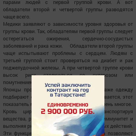
парами людей с первой группой крови. А вот
обладатели второй и четвертой группы разводятся
чаще всего.
Медики заявляют о зависимости уровня здоровья от
группы крови. Так, обладателям первой группы следует
остерегаться ожирения, сердечно-сосудистых
заболеваний и рака кожи. Обладатели второй группы
чаще испытывают проблемы с сердцем. Людям с
третьей группой стоит проверяться на диабет и рак
поджелудочной железы. А при четвертой группе крови
высок риск столкнуться со склерозом или
помутнением рассудка.
Японцы продукты, средства гигиены и даже одежду
подбирают с учетом группы крови. Оказывается, этот
показатель может рассказать о человеке очень многое.
Кровь циркулирует в организме, транспортируя
вещества, регулируя тепло, поддерживая иммунитет и
выполняя ряд других жизненно необходимых действий.
Эти функции крови в организме человека позволяют