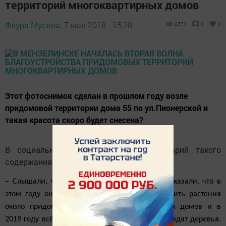
территорий многоквартирных домов
Флура Мусина,
7 мая 2018 - 15:28
2673
0
0
Этот фотоснимок сделан в прошлом году возле
придомовой территории дома 55 по ул.Пионерской и
такая красота скоро будет снесена?
В социальной сети оставили комментарий такого
содержания:
– Слышали, что жителям первого комплекса сказали, что в
этом году они в последний раз смогут посадить растения
около придомовых участков многоквартирных домов и в
2019 году всё снесут, сделают стоянки или посадят деревья.