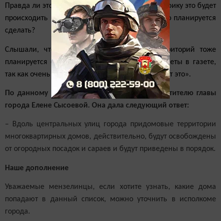
Правда ли это? И если правда, то по какому графику это будет
происходить во всех комплексах в городе и что планируется
сделать?
Слышали, что сараи около придомовых территорий тоже
планируется снести? Просим опубликовать ответы в газете,
так как очень многих жителей города интересует это».
По данному вопросу мы обратились к заместителю главы
города Елене Сысоевой. Она дала следующий ответ:
– Вдоль центральных улиц города придомовые территории
многоквартирных домов, действительно, будут освобождены
от огородных посадок и сараев и будут приведены в порядок.
Наше дополнение
Уважаемые мензелинцы, если хотите узнать, какие дома
попадают в данный список, можно уточнить в исполкоме
города.