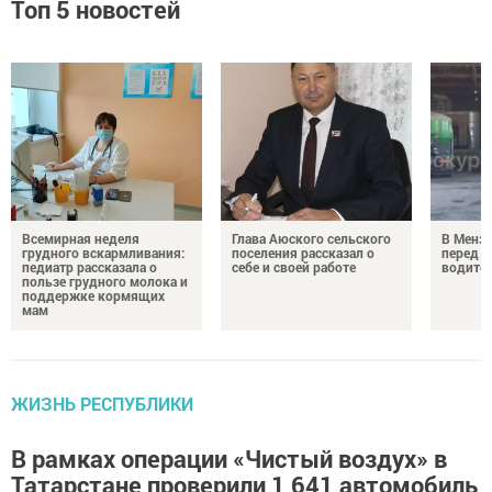
Топ 5 новостей
Всемирная неделя
Глава Аюского сельского
В Менз
грудного вскармливания:
поселения рассказал о
перед с
педиатр рассказала о
себе и своей работе
водител
пользе грудного молока и
поддержке кормящих
мам
ЖИЗНЬ РЕСПУБЛИКИ
В рамках операции «Чистый воздух» в
Татарстане проверили 1 641 автомобиль