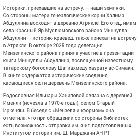
Историки, приехавшие на встречу, — наши земляки.
Со стороны матери генеалогические корни Халима
Абдуллина восходят в деревню Атрякле. Его отец, имам
села Красный Яр Муслюмовского района Миннулла
Абдуллин — историк- краевед, также приехал на встречу
в Атрякле. В октябре 2025 года делегация
Мензелинского района приняла участие в презентации
книги Миннуллы Абдуллина, посвященной известному
татарскому богослову Шагиахмеду хазрату ас-Симаки.
В книге содержатся исторические сведения,
касающиеся сел и деревень Мензелинского района.
Родословная Ильнары Ханиповой связана с деревней
Именли (исчезла в 1970-е годы), селом Старый
Иркеняш. В беседе с «Мензеля-информом» она
отметила, что при обращении со стороны библиотек
есть возможность отправки им книг, подготовленных
Институтом истории им. Ш. Марджани АН РТ.