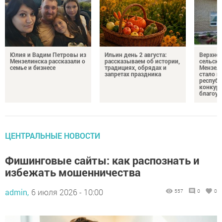
Юлия и Вадим Петровы из
Ильин день 2 августа:
Верхне
Мензелинска рассказали о
рассказываем об истории,
сельско
семье и бизнесе
традициях, обрядах и
Мензели
запретах праздника
стало п
республ
конкурс
благоус
ЦЕНТРАЛЬНЫЕ НОВОСТИ
Фишинговые сайты: как распознать и
избежать мошенничества
admin,
6 июля 2026 - 10:00
557
0
0