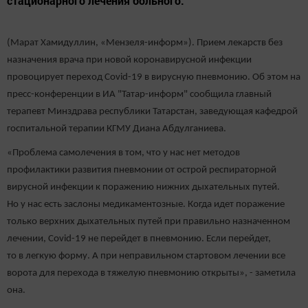
стационарного лечения больного.
(Марат Хамидуллин, «Мензеля-информ»). Прием лекарств без
назначения врача при новой коронавирусной инфекции
провоцирует переход Covid-19 в вирусную пневмонию. Об этом на
пресс-конференции в ИА "Татар-информ" сообщила главный
терапевт Минздрава республики Татарстан, заведующая кафедрой
госпитальной терапии КГМУ Диана Абдулганиева.
«Проблема самолечения в том, что у нас нет методов
профилактики развития пневмонии от острой респираторной
вирусной инфекции к поражению нижних дыхательных путей.
Но у нас есть заслоны медикаментозные. Когда идет поражение
только верхних дыхательных путей при правильно назначенном
лечении, Covid-19 не перейдет в пневмонию. Если перейдет,
то в легкую форму. А при неправильном стартовом лечении все
ворота для перехода в тяжелую пневмонию открыты», - заметила
она.