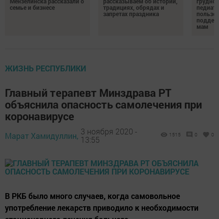
Мензелинска рассказали о
рассказываем об истории,
грудног
семье и бизнесе
традициях, обрядах и
педиатр
запретах праздника
пользе 
поддер
мам
ЖИЗНЬ РЕСПУБЛИКИ
Главный терапевт Минздрава РТ
объяснила опасность самолечения при
коронавирусе
3 ноября 2020 -
Марат Хамидуллин,
1515
0
0
13:55
В РКБ было много случаев, когда самовольное
употребление лекарств приводило к необходимости