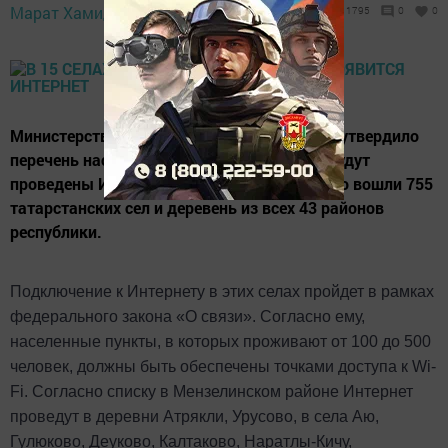
3 ноября 2020 -
Марат Хамидуллин,
1795
0
0
15:02
Министерство цифрового развития России утвердило
перечень населённых пунктов, в которые будут
проведены Интернет и сотовая связь. В него вошли 755
татарстанских сел и деревень из всех 43 районов
республики.
Подключение к Интернету в этих селах пройдет в рамках
федерального закона «О связи». Согласно ему,
населенные пункты, в которых проживают от 100 до 500
человек, должны быть обеспечены точками доступа к Wi-
Fi. Согласно списку в Мензелинском районе Интернет
проведут в деревни Атрякли, Урусово, в села Аю,
Гулюково, Деуково, Калтаково, Наратлы-Кичу,