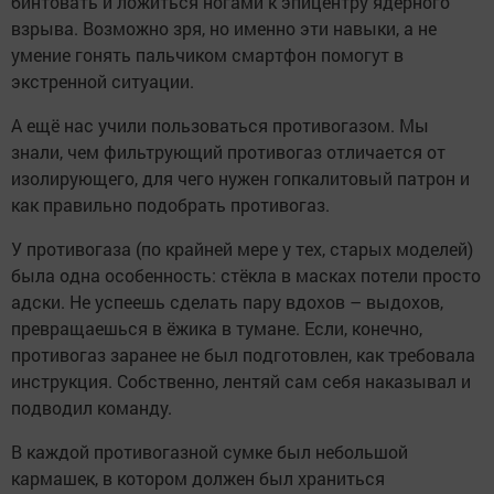
бинтовать и ложиться ногами к эпицентру ядерного
взрыва. Возможно зря, но именно эти навыки, а не
умение гонять пальчиком смартфон помогут в
экстренной ситуации.
А ещё нас учили пользоваться противогазом. Мы
знали, чем фильтрующий противогаз отличается от
изолирующего, для чего нужен гопкалитовый патрон и
как правильно подобрать противогаз.
У противогаза (по крайней мере у тех, старых моделей)
была одна особенность: стёкла в масках потели просто
адски. Не успеешь сделать пару вдохов – выдохов,
превращаешься в ёжика в тумане. Если, конечно,
противогаз заранее не был подготовлен, как требовала
инструкция. Собственно, лентяй сам себя наказывал и
подводил команду.
В каждой противогазной сумке был небольшой
кармашек, в котором должен был храниться