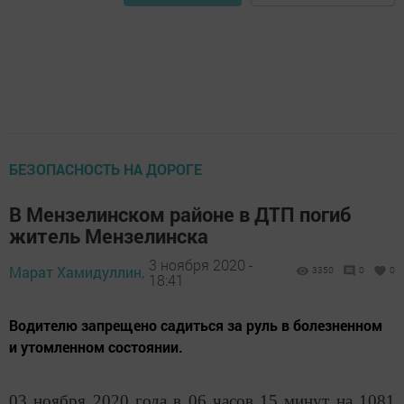
БЕЗОПАСНОСТЬ НА ДОРОГЕ
В Мензелинском районе в ДТП погиб
житель Мензелинска
3 ноября 2020 -
Марат Хамидуллин,
3350
0
0
18:41
Водителю запрещено садиться за руль в болезненном
и утомленном состоянии.
03 ноября
20
20
года в
06
часов
15
минут на
1081