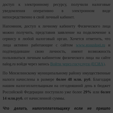
доступ к электронному ресурсу, получили налоговые
уведомления оперативно в электронном виде
непосредственно в свой личный кабинет.
Напомним, доступ к личному кабинету Физического лица
можно получить, представив заявление на подключение к
сервису в любой налоговый орган. Хочется отметить, что
лица активно работающие с сайтом
www.gosuslugi.ru
и
подтвердившие свою личность, имеют возможность
пользоваться личным кабинетом физического лица на сайте
nalog
.
ru
войдя через запись
Войти через госуслуги (ЕСИА)
.
По Мензелинскому муниципальному району имущественные
налоги начислены в размере
более 48 млн. руб
. Благодаря
нашим налогоплательщикам на сегодняшний день в бюджет
Российской Федерации поступило уже более
29%
или
более
14 млн.руб.
от начисленной суммы.
Что делать, налогоплательщику если не пришло