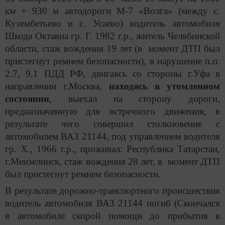
км + 930 м автодороги М-7 «Волга» (между с.
Кузембетьево и с. Усаево) водитель автомобиля
Шкода Октавиа
гр. Г.
1982 г.р., житель Челябинской
области
,
стаж вождения 19 лет (в момент ДТП был
пристегнут ремнем безопасности), в нарушение п.п.
2.7, 9.1 ПДД РФ, двигаясь со стороны г.Уфа в
направлении г.Москва,
находясь в утомленном
состоянии
, выехал на сторону дороги,
предназначенную для встречного движения, в
результате чего совершил столкновение с
автомобилем ВАЗ 21144, под управлением водителя
гр. Х., 1966 г.р., проживал: Республика Татарстан,
г.Мензелинск, стаж вождения 28 лет, в момент ДТП
был пристегнут ремнем безопасности.
В результате дорожно-транспортного происшествия
водитель автомобиля ВАЗ 21144 погиб (Скончался
в автомобиле скорой помощи до прибытия в