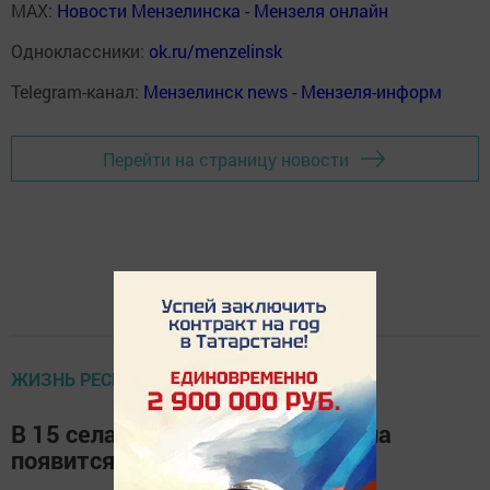
MAX:
Новости Мензелинска - Мензеля онлайн
Одноклассники:
ok.ru/menzelinsk
Telegram-канал:
Мензелинск news - Мензеля-информ
Перейти на страницу новости
ЖИЗНЬ РЕСПУБЛИКИ
В 15 селах Мензелинского района
появится Интернет