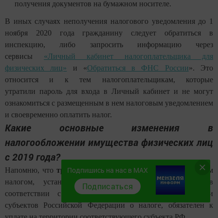
получения документов на бумажном носителе.
В иных случаях неполучения налогового уведомления
до 1
ноября 2020 года гражданину следует обратиться в
инспекцию, либо запросить информацию через
сервисы
«Личный кабинет налогоплательщика для
физических лиц»
и «
Обратиться в ФНС России
». Это
относится и к тем налогоплательщикам, которые
утратили пароль для входа в Личный кабинет и не могут
ознакомиться с размещенным в нем налоговым уведомлением
и своевременно оплатить налог.
Какие основные изменения в
налогообложении имущества физических лиц
с 2019 года?
Подпишись на нас в MAX
Напомню, что
транспортный налог
является региональным
налогом, устанавливается и вводится в действие в
Подписаться
соответствии с Налоговым кодексом РФ и законами
субъектов Российской Федерации о налоге, обязателен к
уплате на территории соответствующего субъекта РФ.