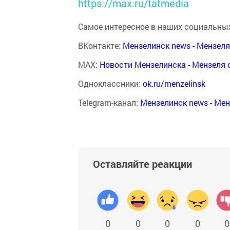
https://max.ru/tatmedia
Самое интересное в наших социальных
ВКонтакте:
Мензелинск news - Мензел
MAX:
Новости Мензелинска - Мензеля 
Одноклассники:
ok.ru/menzelinsk
Telegram-канал:
Мензелинск news - Ме
Оставляйте реакции
0
0
0
0
0