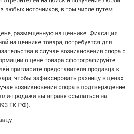
 потребителей на поиск и получение любой
 любых источников, в том числе путем
ене, размещенную на ценнике. Фиксация
ой на ценнике товара, потребуется для
азательства в случае возникновения спора с
ормации о цене товара сфотографируйте
елей пригласите представителя продавца к
ара, чтобы зафиксировать разницу в ценах
лучае возникновения спора в подтверждение
упли-продажи вы вправе ссылаться на
493 ГК РФ).
авцу