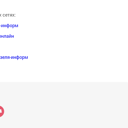
 сетях:
я-информ
онлайн
нзеля-информ