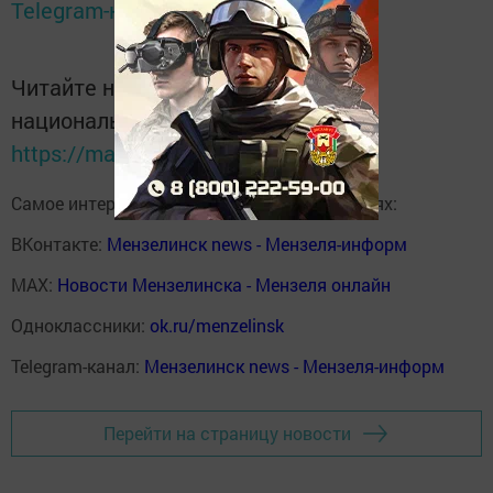
Telegram-канале
Татмедиа
Читайте новости Татарстана в
национальном мессенджере MАХ:
https://max.ru/tatmedia
Самое интересное в наших социальных сетях:
ВКонтакте:
Мензелинск news - Мензеля-информ
MAX:
Новости Мензелинска - Мензеля онлайн
Одноклассники:
ok.ru/menzelinsk
Telegram-канал:
Мензелинск news - Мензеля-информ
Перейти на страницу новости