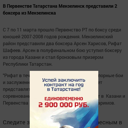
В Первенстве Татарстана Мензелинск представили 2
боксера из Мензелинска
С 7 по 11 марта прошло Первенство РТ по боксу среди
юношей 2007-2008 годов рождения. Мензелинский
район представили два боксера Арсен Харисов, Рифат
Шафеев. Арсен в полуфинальном бою уступил боксеру
из города Казани и стал бронзовым призером
Республики Татарстан.
"Рифат в течении 4 дней провел красивые, упорные бои
и заслуженно стал победителем. Рифат будет
представлять республику на предстоящих
соревнованиях ЦС Динамо который пройдёт в Казани и
Первенства ПФО", - сообщил тренер Булат Каримов.
Следите за самым важным и интересным в