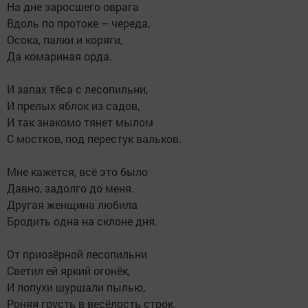
На дне заросшего оврага
Вдоль по протоке – череда,
Осока, палки и коряги,
Да комариная орда.
И запах тёса с лесопильни,
И прелых яблок из садов,
И так знакомо тянет мылом
С мостков, под перестук вальков.
Мне кажется, всё это было
Давно, задолго до меня.
Другая женщина любила
Бродить одна на склоне дня.
От приозёрной лесопильни
Светил ей яркий огонёк,
И лопухи шуршали пылью,
Роняя грусть в весёлость строк.