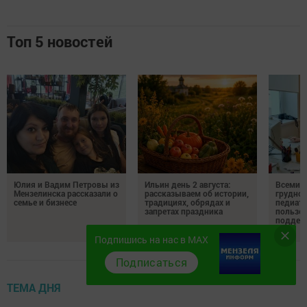
Топ 5 новостей
Юлия и Вадим Петровы из
Ильин день 2 августа:
Всемир
Мензелинска рассказали о
рассказываем об истории,
грудног
семье и бизнесе
традициях, обрядах и
педиатр
запретах праздника
пользе 
поддер
мам
Подпишись на нас в MAX
Подписаться
ТЕМА ДНЯ