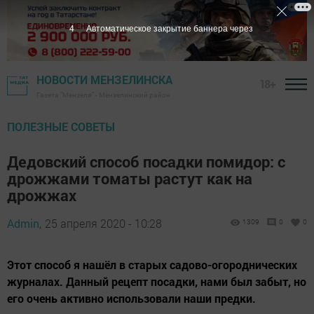
4
Автоматическое закрытие баннера через
НОВОСТИ МЕНЗЕЛИНСКА
18+
Газета "Мензеля" - Мензелинский район
ПОЛЕЗНЫЕ СОВЕТЫ
Дедовский способ посадки помидор: с
дрожжами томаты растут как на
дрожжах
Admin,
25 апреля 2020 - 10:28
1309
0
0
Этот способ я нашёл в старых садово-огороднических
журналах. Данный рецепт посадки, нами был забыт, но
его очень активно использовали наши предки.