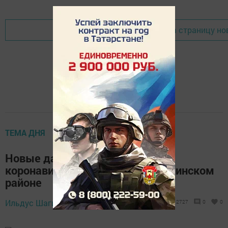
Перейти на страницу но
ТЕМА ДНЯ
Новые данные по ситуации с
коронавирусом в нашем Мензелинском
районе
Ильдус Шагиев,
24 апреля 2020 - 10:58
2727
0
0