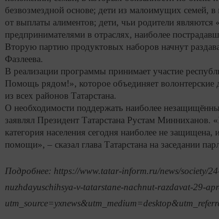
безвозмездной основе; дети из малоимущих семей, в
от выплаты алиментов; дети, чьи родители являютс
предпринимателями в отраслях, наиболее пострадавш
Вторую партию продуктовых наборов начнут раздават
Фазлеева.
В реализации программы принимает участие республ
Помощь рядом!», которое объединяет волонтерские д
из всех районов Татарстана.
О необходимости поддержать наиболее незащищённые
заявлял Президент Татарстана Рустам Минниханов. «
категория населения сегодня наиболее не защищена, и
помощи», – сказал глава Татарстана на заседании пар
Подробнее: https://www.tatar-inform.ru/news/society/2
nuzhdayuschihsya-v-tatarstane-nachnut-razdavat-29-ap
utm_source=yxnews&utm_medium=desktop&utm_refe