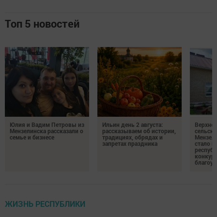
Топ 5 новостей
Юлия и Вадим Петровы из
Ильин день 2 августа:
Верхне
Мензелинска рассказали о
рассказываем об истории,
сельско
семье и бизнесе
традициях, обрядах и
Мензели
запретах праздника
стало п
республ
конкурс
благоус
ЖИЗНЬ РЕСПУБЛИКИ