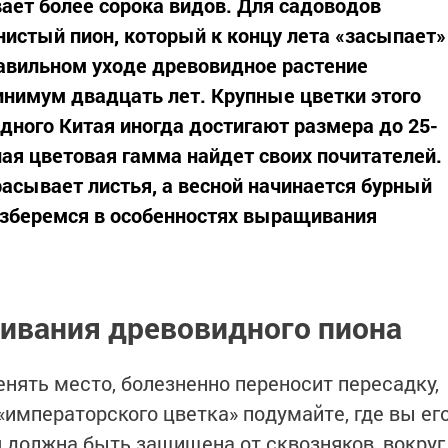
ает более сорока видов. Для садоводов
истый пион, который к концу лета «засыпает»
авильном уходе древовидное растение
нимум двадцать лет. Крупные цветки этого
дного Китая иногда достигают размера до 25-
ная цветовая гамма найдет своих почитателей.
асывает листья, а весной начинается бурный
азберемся в особенностях выращивания
ивания древовидного пиона
нять место, болезненно переносит пересадку,
«императорского цветка» подумайте, где вы ег
я должна быть защищена от сквозняков, вокруг