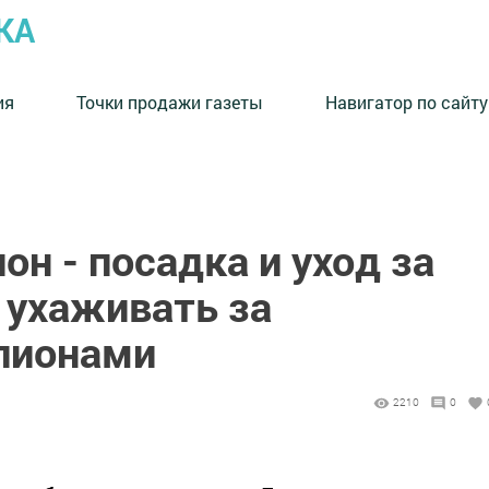
КА
ия
Точки продажи газеты
Навигатор по сайту
н - посадка и уход за
 ухаживать за
пионами
2210
0