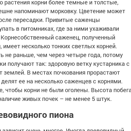
о растения корни более темные и толстые,
нешне напоминают морковку. Цветение может
после пересадки. Привитые саженцы
пать в питомниках, где за ними ухаживали
 Корнесобственный саженец, полученный
 имеет несколько тонких светлых корней.
 не раньше, чем через четыре года, потому
ки получают так: здоровую ветку кустарника с
 землей. В местах почкования прорастают
 делят ее на несколько саженцев с корнями.
е, чтобы корни не были оголены. Высота побег
наличие живых почек – не менее 5 штук.
евовидного пиона
 зависит очень многое. Иногда древовидный