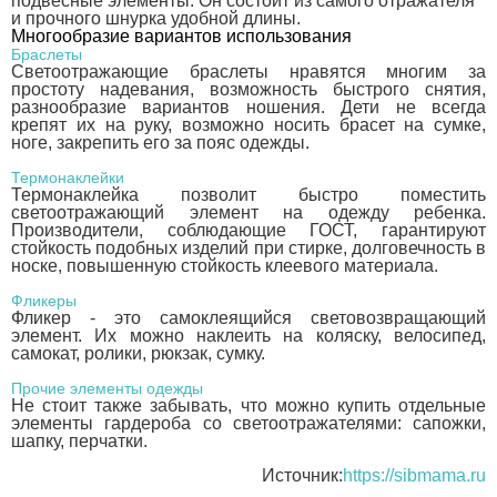
подвесные элементы. Он состоит из самого отражателя
и прочного шнурка удобной длины.
Многообразие вариантов использования
Браслеты
Светоотражающие браслеты нравятся многим за
простоту надевания, возможность быстрого снятия,
разнообразие вариантов ношения. Дети не всегда
крепят их на руку, возможно носить брасет на сумке,
ноге, закрепить его за пояс одежды.
Термонаклейки
Термонаклейка позволит быстро поместить
светоотражающий элемент на одежду ребенка.
Производители, соблюдающие ГОСТ, гарантируют
стойкость подобных изделий при стирке, долговечность в
носке, повышенную стойкость клеевого материала.
Фликеры
Фликер - это самоклеящийся световозвращающий
элемент. Их можно наклеить на коляску, велосипед,
самокат, ролики, рюкзак, сумку.
Прочие элементы одежды
Не стоит также забывать, что можно купить отдельные
элементы гардероба со светоотражателями: сапожки,
шапку, перчатки.
Источник:
https://sibmama.ru