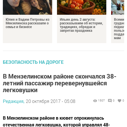
Юлия и Вадим Петровы из
Ильин день 2 августа:
Всемир
Мензелинска рассказали о
рассказываем об истории,
грудног
семье и бизнесе
традициях, обрядах и
педиатр
запретах праздника
пользе 
поддер
мам
БЕЗОПАСНОСТЬ НА ДОРОГЕ
В Мензелинском районе скончался 38-
летний пассажир перевернувшейся
легковушки
Редакция,
20 октября 2017 - 05:08
1507
0
0
В Мензелинском районе в кювет опрокинулась
отечественная легковушка, которой управлял 48-