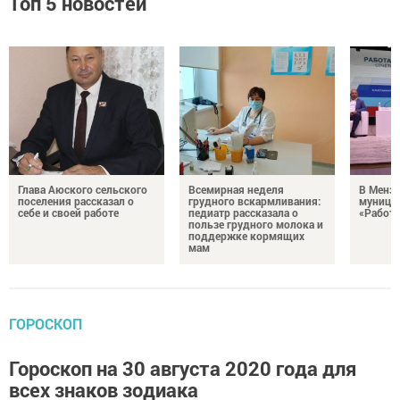
Топ 5 новостей
Глава Аюского сельского
Всемирная неделя
В Менз
поселения рассказал о
грудного вскармливания:
муници
себе и своей работе
педиатр рассказала о
«Работа
пользе грудного молока и
поддержке кормящих
мам
ГОРОСКОП
Гороскоп на 30 августа 2020 года для
всех знаков зодиака