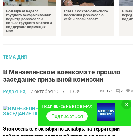
Всемирная неделя
Глава Аюского сельского
В Менз
грудного вскармливания:
поселения рассказал о
перед с
педиатр рассказала о
себе и своей работе
водител
пользе грудного молока и
поддержке кормящих
мам
ТЕМА ДНЯ
В Мензелинском военкомате прошло
заседание призывной комиссии
Редакция,
12 октября 2017 - 13:39
1357
0
0
Подпишись на нас в MAX
Подписаться
Этой осенью, с октября по декабрь, на территории
района состоится очередной призыв на военную