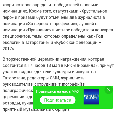
жюри, которое определит победителей в восьми
номинациях. Кроме того, статуэтками «Хрустальное
перо» и призами будут отмечены два журналиста в
номинации «За верность профессии», лучший в
номинации «Признание» и четыре победителя конкурса
спецпроектов, темы которых определены как «Год
экологии в Татарстане» и «Кубок конфедераций –
2017».
В торжественной церемонии награждения, которая
состоится в 17 часов 18 мая в КРК «Пирамида», примут
участие видные деятели культуры и искусства
Татарстана, редакторы СМИ, журналисты,
руководители и сотрудники типографий и
полиграфических предприятий. Участников и гостей
Подпишись на нас в MAX
церемонии ждет выступление звезд татарстанской
Подписаться
эстрады, лучших детских коллективов, а также
приятный музыкальный сюрприз.