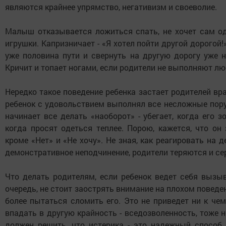
являются крайнее упрямство, негативизм и своеволие.
Малыш отказывается ложиться спать, не хочет сам од
игрушки. Капризничает - «Я хотел пойти другой дорогой!
уже половина пути и свернуть на другую дорогу уже н
Кричит и топает ногами, если родители не выполняют лю
Нередко такое поведение ребенка застает родителей вр
ребенок с удовольствием выполнял все несложные пору
начинает все делать «наоборот» - убегает, когда его зо
когда просят одеться теплее. Порою, кажется, что он
кроме «Нет» и «Не хочу». Не зная, как реагировать на д
демонстративное неподчинение, родители теряются и се
Что делать родителям, если ребенок ведет себя выз
очередь, не стоит заострять внимание на плохом поведен
более пытаться сломить его. Это не приведет ни к че
впадать в другую крайность - вседозволенность, тоже н
должен решить, что истерика - это надежный способ 