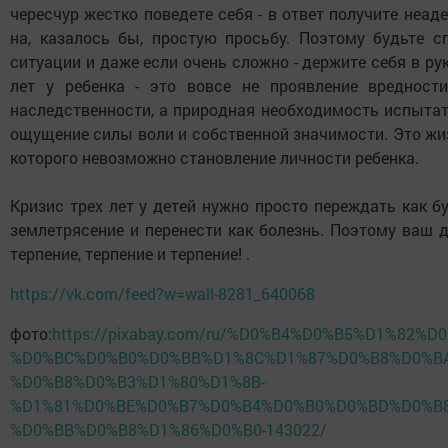
чересчур жестко поведете себя - в ответ получите неа
на, казалось бы, простую просьбу. Поэтому будьте 
ситуации и даже если очень сложно - держите себя в рук
лет у ребенка - это вовсе не проявление вредност
наследственности, а природная необходимость испытат
ощущение силы воли и собственной значимости. Это жи
которого невозможно становление личности ребенка.
Кризис трех лет у детей нужно просто переждать как б
землетрясение и перенести как болезнь. Поэтому ваш д
терпение, терпение и терпение! .
https://vk.com/feed?w=wall-8281_640068
фото:
https://pixabay.com/ru/%D0%B4%D0%B5%D1%82%D0
%D0%BC%D0%B0%D0%BB%D1%8C%D1%87%D0%B8%D0%BA
%D0%B8%D0%B3%D1%80%D1%8B-
%D1%81%D0%BE%D0%B7%D0%B4%D0%B0%D0%BD%D0%B8
%D0%BB%D0%B8%D1%86%D0%B0-143022/