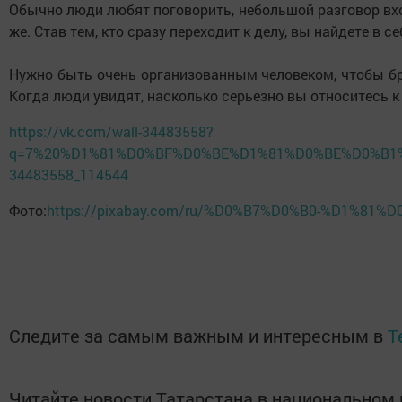
Обычно люди любят поговорить, небольшой разговор вход
же. Став тем, кто сразу переходит к делу, вы найдете в 
Нужно быть очень организованным человеком, чтобы брат
Когда люди увидят, насколько серьезно вы относитесь к 
https://vk.com/wall-34483558?
q=7%20%D1%81%D0%BF%D0%BE%D1%81%D0%BE%D0%B1
34483558_114544
Фото:
https://pixabay.com/ru/%D0%B7%D0%B0-%D1%81
Следите за самым важным и интересным в
T
Читайте новости Татарстана в национально