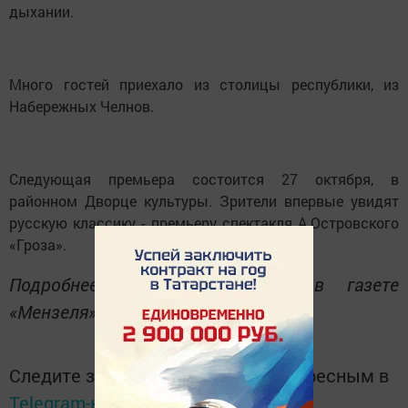
дыхании.
Много гостей приехало из столицы республики, из
Набережных Челнов.
Следующая премьера состоится 27 октября, в
районном Дворце культуры. Зрители впервые увидят
русскую классику - премьеру спектакля А.Островского
«Гроза».
Подробнее об этом читайте в газете
«Мензеля».
Следите за самым важным и интересным в
Telegram-канале
Татмедиа