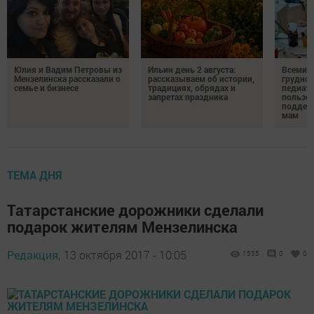
Юлия и Вадим Петровы из
Ильин день 2 августа:
Всемир
Мензелинска рассказали о
рассказываем об истории,
грудног
семье и бизнесе
традициях, обрядах и
педиатр
запретах праздника
пользе 
поддер
мам
ТЕМА ДНЯ
Татарстанские дорожники сделали
подарок жителям Мензелинска
Редакция,
13 октября 2017 - 10:05
1555
0
0