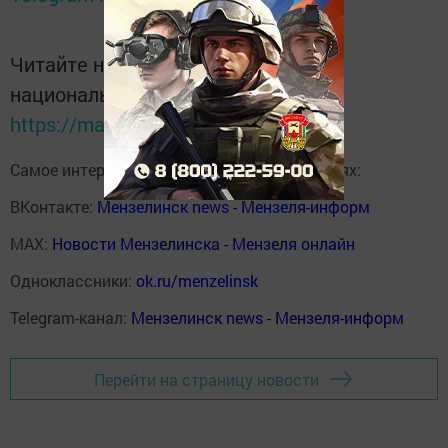
Читайте новости Татарстана в
национальном мессенджере MАХ:
https://max.ru/tatmedia
Самое интересное в наших социальных сетях:
ВКонтакте:
Мензелинск news - Мензеля-информ
MAX:
Новости Мензелинска - Мензеля онлайн
Одноклассники:
ok.ru/menzelinsk
Telegram-канал:
Мензелинск news - Мензеля-информ
Перейти на страницу новости