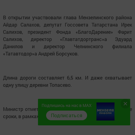
В открытии участвовали глава Мензелинского района
Айдар Салахов, депутат Госсовета Татарстана Ирек
Салихов, президент Фонда «БлагоДарение» Фарит
Салихов, директор «Главтатдортранс»а Эдуард
Данилов и директор Челнинского филиала
«Татавтодор»а Андрей Борсуков.
Длина дороги составляет 6,5 км. И даже охватывает
одну улицу деревни Топасево.
Подпишись на нас в MAX
Министр отметил, что дорога построена в кратчайшие
Подписаться
сроки, в рамках федерально-целевой программы.