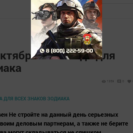
октября 2017 года для
иака
1359
0
вен Не стройте на данный день серьезных
своим деловым партнерам, а также не берите
тва могут складываться не слишком