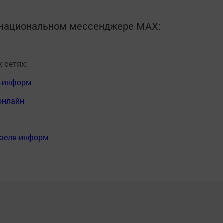
в национальном мессенджере MАХ:
 сетях:
я-информ
онлайн
нзеля-информ