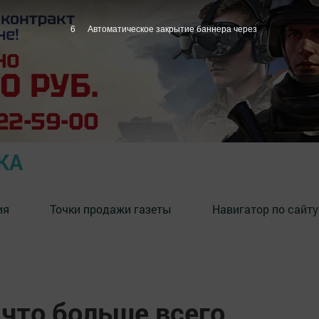
5
Автоматическое закрытие баннера через
КА
ия
Точки продажи газеты
Навигатор по сайту
 что больше всего