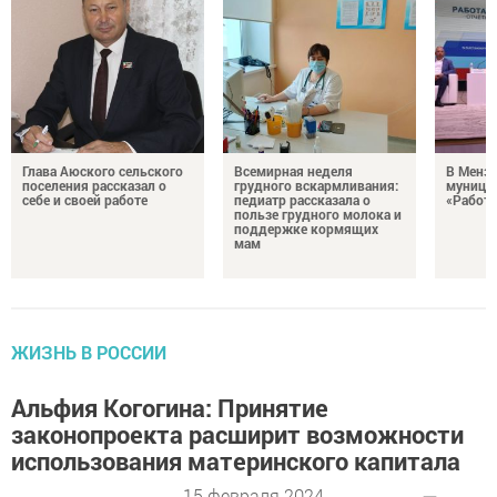
Глава Аюского сельского
Всемирная неделя
В Менз
поселения рассказал о
грудного вскармливания:
муници
себе и своей работе
педиатр рассказала о
«Работа
пользе грудного молока и
поддержке кормящих
мам
ЖИЗНЬ В РОССИИ
Альфия Когогина: Принятие
законопроекта расширит возможности
использования материнского капитала
15 февраля 2024 -