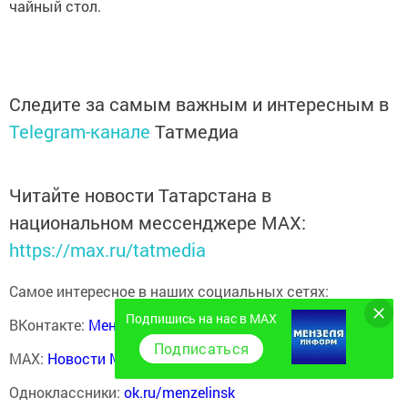
чайный стол.
Следите за самым важным и интересным в
Telegram-канале
Татмедиа
Читайте новости Татарстана в
национальном мессенджере MАХ:
https://max.ru/tatmedia
Самое интересное в наших социальных сетях:
Подпишись на нас в MAX
ВКонтакте:
Мензелинск news - Мензеля-информ
Подписаться
MAX:
Новости Мензелинска - Мензеля онлайн
Одноклассники:
ok.ru/menzelinsk