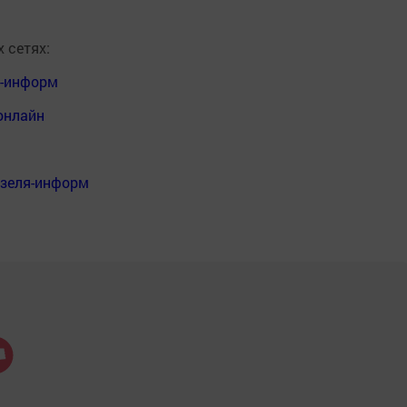
 сетях:
я-информ
онлайн
нзеля-информ