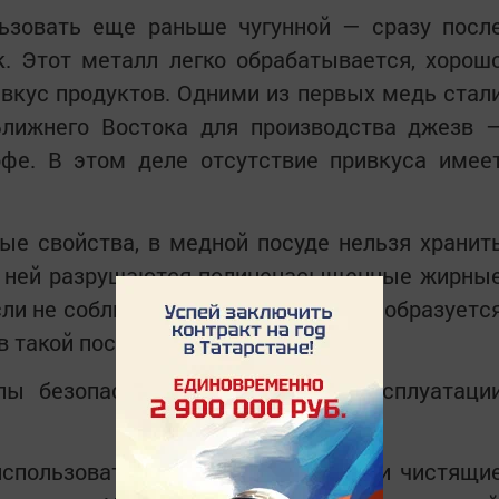
ьзовать еще раньше чугунной — сразу посл
. Этот металл легко обрабатывается, хорош
 вкус продуктов. Одними из первых медь стал
Ближнего Востока для производства джезв 
офе. В этом деле отсутствие привкуса имее
ые свойства, в медной посуде нельзя хранит
 в ней разрушаются полиненасыщенные жирны
сли не соблюдать правила хранения, образуетс
в такой посуде готовить опасно.
ы безопасны при правильной эксплуатаци
использовать металлические губки и чистящи