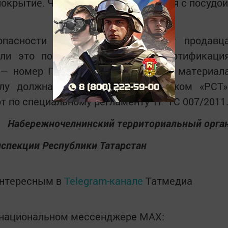
покрытие. Чем бережнее обращаться с посудой
пасности покрытия, попросите у продавц
сли это посуда для взрослых, сертификаци
 — номер ГОСТа зависит от вида и материал
лу должна стоять печать со знаком «РСТ»
 по специальному регламенту ТР ТС 007/2011
Набережночелнинский территориальный орга
нспекции Республики Татарстан
интересным в
Telegram-канале
Татмедиа
в национальном мессенджере MАХ: