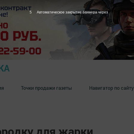
4
Автоматическое закрытие баннера через
КА
ия
Точки продажи газеты
Навигатор по сайту
родку для жарки.