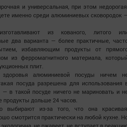
рочная и универсальная, при этом недорогая
удете именно среди алюминиевых сковородок 
зготавливают из кованого, литого ил
вые два варианта — более практичные, част
ытием, избавляющим продукты от прямог
ом из ферромагнитного материала, которы
укционных плит.
здоровья алюминиевой посуды ничем н
такая посуда разрешена для использования 
 — в такой посуде ничего не мариновать и н
 продукты дольше 24 часов.
о выбирают из-за того, что она красивая
рошо смотрится практически на любой кухне. Н
 экологична, не ржавеет, не вступает в реакци