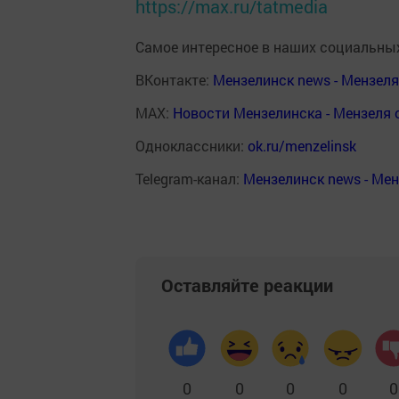
https://max.ru/tatmedia
Самое интересное в наших социальных
ВКонтакте:
Мензелинск news - Мензел
MAX:
Новости Мензелинска - Мензеля 
Одноклассники:
ok.ru/menzelinsk
Telegram-канал:
Мензелинск news - Ме
Оставляйте реакции
0
0
0
0
0