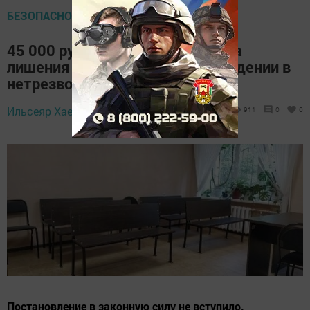
БЕЗОПАСНОСТЬ НА ДОРОГЕ
45 000 рублей штрафа и 1,5 года
лишения прав: итоги дела о вождении в
нетрезвом виде в Мензелинске
26 февраля 2025 -
Ильсеяр Хаертдинова,
911
0
0
15:50
Постановление в законную силу не вступило.