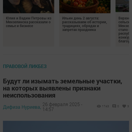
Юлия и Вадим Петровы из
Ильин день 2 августа:
Верхне
Мензелинска рассказали о
рассказываем об истории,
сельско
семье и бизнесе
традициях, обрядах и
Мензели
запретах праздника
стало п
республ
конкурс
благоус
ПРАВОВОЙ ЛИКБЕЗ
Будут ли изымать земельные участки,
на которых выявлены признаки
неиспользования
26 февраля 2025 -
Дифиза Нуриева,
1743
0
3
14:57