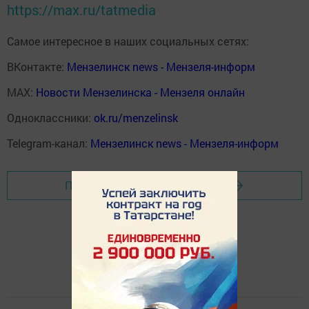
https://max.ru/tatmedia
Самое интересное в наших социальных сетях:
ВКонтакте:
Мензелинск news - Мензеля-информ
MAX:
Новости Мензелинска - Мензеля онлайн
Одноклассники:
ok.ru/menzelinsk
Telegram-канал:
Мензелинск news - Мензеля-информ
Перейти на страницу новости