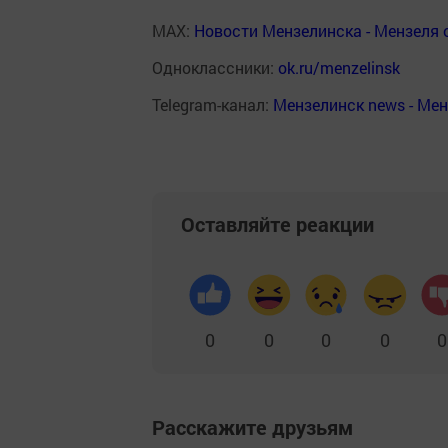
MAX:
Новости Мензелинска - Мензеля 
Одноклассники:
ok.ru/menzelinsk
Telegram-канал:
Мензелинск news - Ме
Оставляйте реакции
0
0
0
0
0
Расскажите друзьям