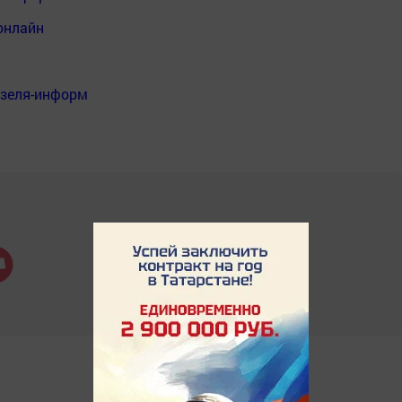
онлайн
нзеля-информ