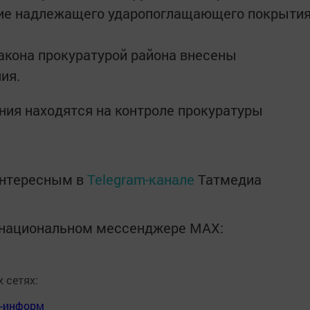
твие надлежащего ударопоглащающего покрыти
кона прокуратурой района внесены
ия.
ния находятся на контроле прокуратуры
интересным в
Telegram-канале
Татмедиа
в национальном мессенджере MАХ:
 сетях:
я-информ