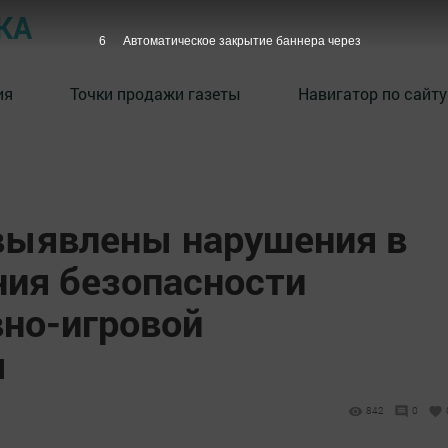
КА
5
Автоматическое закрытие баннера через
ия
Точки продажи газеты
Навигатор по сайту
выявлены нарушения в
ния безопасности
вно-игровой
ы
842
0