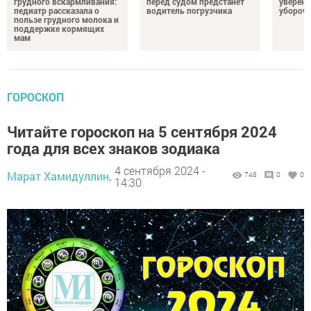
грудного вскармливания:
перед судом предстанет
уверенн
педиатр рассказала о
водитель погрузчика
убороч
пользе грудного молока и
поддержке кормящих
мам
ГОРОСКОП
Читайте гороскоп на 5 сентября 2024
года для всех знаков зодиака
4 сентября 2024 -
Марат Хамидуллин,
748
0
0
14:30