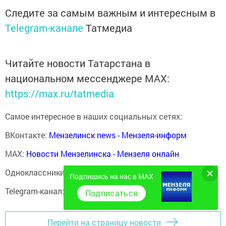
Следите за самым важным и интересным в
Telegram-канале
Татмедиа
Читайте новости Татарстана в
национальном мессенджере MАХ:
https://max.ru/tatmedia
Самое интересное в наших социальных сетях:
ВКонтакте:
Мензелинск news - Мензеля-информ
MAX:
Новости Мензелинска - Мензеля онлайн
Одноклассники:
ok.ru/menzelinsk
Подпишись на нас в MAX
Telegram-канал:
Мензелинск news - Мензеля-информ
Подписаться
Перейти на страницу новости