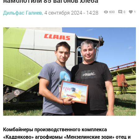
намолотили 85 вагонов хлеба
Дильфас Галиев,
4 сентября 2024 - 14:28
630
0
1
Комбайнеры производственного комплекса
«Кадряково» агрофирмы «Мензелинские зори» отец и