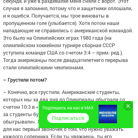
секунде, и уже в раздевалке меня сняли с ворот. Этот
случая я запомнил, потому что и защитники оплошали,
и я ошибся. Получается, мы трое виноваты в
пропущенном голе (улыбается). Хотя потом наши
нападающие не справились с американской командой.
Это было на Олимпийских играх 1980 года (на
олимпийском хоккейном турнире сборная СССР
уступила команде США со счетом 3:4 – прим. ред.).
Тогда американцы после двадцатилетнего перерыва
стали олимпийскими чемпионами.
– Грустили потом?
– Конечно, все грустили. Американские студенты,
которых мы за два дня до Олимпиады обыграли со
счетом 10:3 в «Мэдисон Сквер Гарден». Думали: «Что
Подпишись на нас в MAX
за студенты будут с нами играть? Мы тут НХЛовцев
Подписаться
обыгрывали». Понимаете, тогда, в 80-м году, это был
для нас первый звоночек о том, что нужно уважать
каждого соперника. Если ты уважаешь, ты его