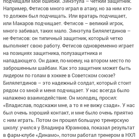
подчищали мои ошибки. Зинэтула – четкий защитник.
Например, Фетисов много играл в атаку, но за ним кто-
то должен был подчищать. Или вратарь подчищает,
или Макаров подчищает. Фетисов – великий игрок,
много забивал, таких мало. Зинэтула Билялетдинов –
не Фетисов: он типичный защитник, который четко
выполняет свою работу. Фетисов одновременно играет
на позициях защитника, полузащитника и
нападающего. Он даже, по-моему, на втором место по
заброшенным шайбам. Как это защитник может быть
лидером по голам в хоккее в Советском союзе?
Билялетдинов – это надежный солдат, который стоит
рядом со мной и меня подчищает. У нас всегда было
налажено взаимодействие. Он молодец, просил:
«Владислав, подскажи мне, а то я не вижу сзади». У нас
был очень хороший контакт, и мне было очень приятно
с ним играть. Потом он прошел большую тренерскую
школу: учился у Владиира Юрзинова, показал результат
в фарм-клубе «Динамо», потом работал тренером в НХЛ