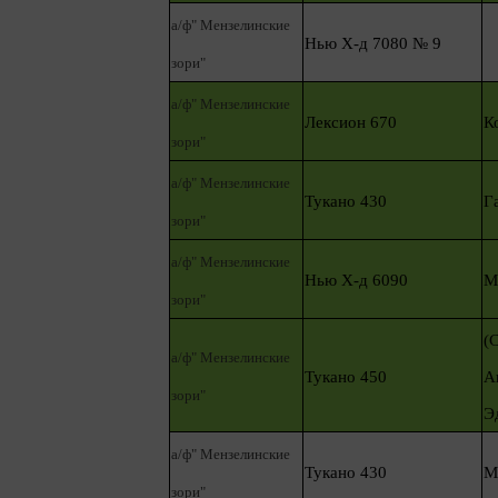
а/ф" Мензелинские
Нью Х-д 7080 № 9
зори"
а/ф" Мензелинские
Лексион 670
К
зори"
а/ф" Мензелинские
Тукано 430
Г
зори"
а/ф" Мензелинские
Нью Х-д 6090
М
зори"
(
а/ф" Мензелинские
Тукано 450
А
зори"
Э
а/ф" Мензелинские
Тукано 430
М
зори"