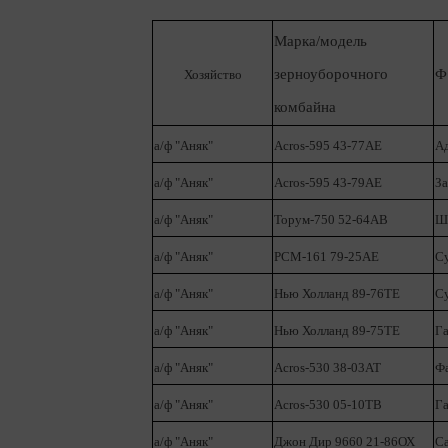
Марка/модель
зерноуборочного
Ф
Хозяйство
комбайна
а/ф "Аняк"
Acros-595 43-77АЕ
А
а/ф "Аняк"
Acros-595 43-79АЕ
З
а/ф "Аняк"
Торум-750 52-64АВ
Ш
а/ф "Аняк"
РСМ-161 79-25АЕ
С
а/ф "Аняк"
Нью Холланд 89-76ТЕ
Су
а/ф "Аняк"
Нью Холланд 89-75ТЕ
Г
а/ф "Аняк"
Acros-530 38-03АТ
Фа
а/ф "Аняк"
Acros-530 05-10ТВ
Г
а/ф "Аняк"
Джон Дир 9660 21-86ОХ
С