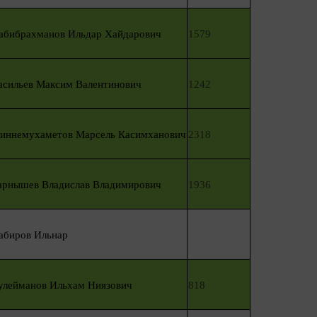
абибрахманов Ильдар Хайдарович
1579
асильев Максим Валентинович
1242
иннемухаметов Марсель Касимханович
2318
арнышев Владислав Владимирович
1936
абиров Ильнар
улейманов Ильхам Ниязович
818