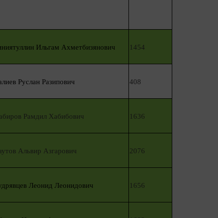
иниятуллин Ильгам Ахметбизянович
1454
алиев Руслан Разипович
408
абиров Рамдил Хабибович
1636
аутов Альвир Азгарович
2076
удрявцев Леонид Леонидович
1656