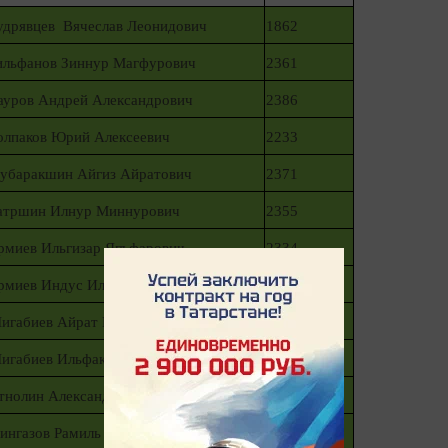
удрявцев Вячеслав Леонидович
1862
ильфанов Зиннур Магфурович
2361
ауров Андрей Александрович
2386
олпаков Юрий Алексеевич
2233
убаракшин Айгиз Айратович
2371
атршин Илнур Миннурович
2355
рмиев Ильгизар Ягъфарович
2334
рмиев Индус Ильгизарович
2375
игабиев Айрат Махсутович
838
игабиев Ильфак Махсутович
843
тнолин Александр Мурдаханович
830
ингазов Рамиль Хафизович
694