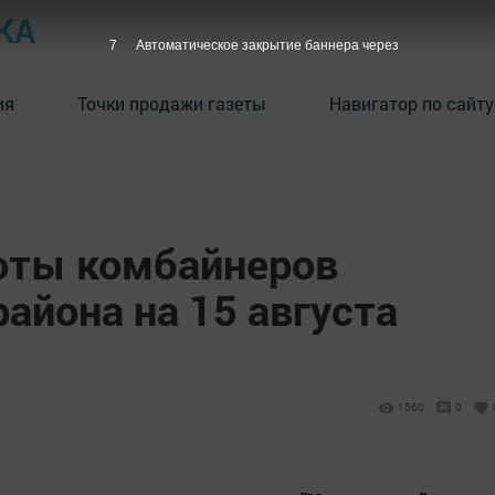
КА
6
Автоматическое закрытие баннера через
ия
Точки продажи газеты
Навигатор по сайту
оты комбайнеров
айона на 15 августа
1560
0