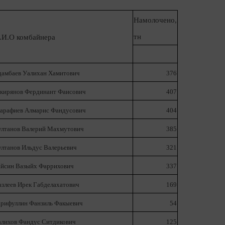
Намолочено,
тн
.И.О комбайнера
дамбаев Уалихан Хамитович
376
акирянов Фердинант Фаисович
407
арафиев Алмарис Фандусович
404
ултанов Валерий Махмутович
385
лтанов Ильдус Валерьевич
321
айсин Вазыйх Фаррихович
337
злеев Ирек Габделахатович
169
арифуллин Фанзиль Факыевич
54
алихов Фандус Ситдикович
125