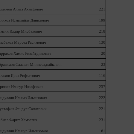
аллямов Алмаз Ахнафович
221
алихов Исмагыйль Данилович
199
амзин Илдар Мисбахович
218
исбахов Марсел Расимович
130
аррахов Хамис Ризайтдинович
20
брагимов Салават Миннесадыйкович
23
лахов Ирек Рифкатович
116
рипов Ильсур Илсафович
257
ндуллин Ильназ Ильгизович
222
устафин Фандус Салихович
221
абиев Фарит Хамзович
231
ндуллин Ильнур Ильгизович
161