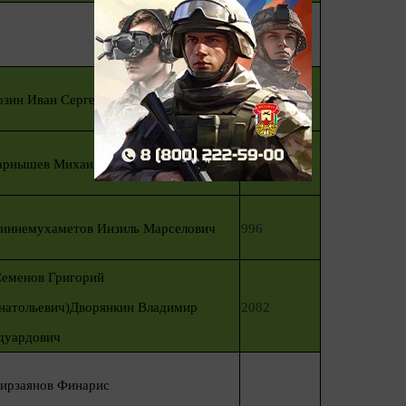
0
озин Иван Сергеевич
1979
арнышев Михаил Владимирович
1590
иннемухаметов Инзиль Марселович
996
Семенов Григорий
натольевич)Дворянкин Владимир
2082
дуардович
ирзаянов Финарис