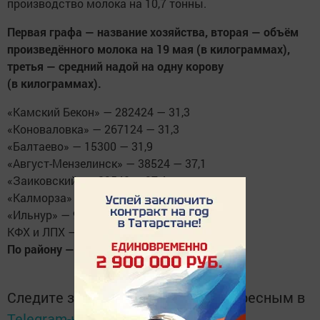
производство молока на 10,7 тонны.
Первая графа — название хозяйства, вторая — объём
произведённого молока на 19 мая (в килограммах),
третья — средний надой на одну корову
(в килограммах).
«Камский Бекон» — 282424 — 31,3
«Коноваловка» — 267124 — 31,3
«Балтаево» — 15300 — 31,9
«Август-Мензелинск» — 38524 — 37,1
«Заиковский» — 23540 — 37,4
«Калморза» — 13712 — 30,5
«Ильнур» — 9100 — 24,6
КФХ и ЛПХ — 5400 — 22,1
По району — 372700 — 31,7
Следите за самым важным и интересным в
Telegram-канале
Татмедиа