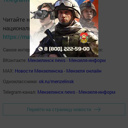
Читайте новости Татарстана в
национальном мессенджере MАХ:
https://max.ru/tatmedia
Самое интересное в наших социальных сетях:
ВКонтакте:
Мензелинск news - Мензеля-информ
MAX:
Новости Мензелинска - Мензеля онлайн
Одноклассники:
ok.ru/menzelinsk
Telegram-канал:
Мензелинск news - Мензеля-информ
Перейти на страницу новости