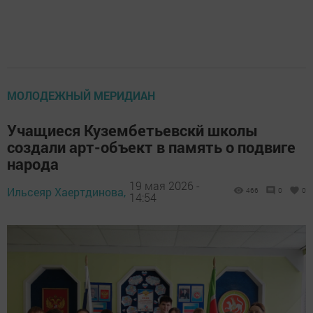
МОЛОДЕЖНЫЙ МЕРИДИАН
Учащиеся Кузембетьевскй школы
создали арт-объект в память о подвиге
народа
19 мая 2026 -
Ильсеяр Хаертдинова,
466
0
0
14:54