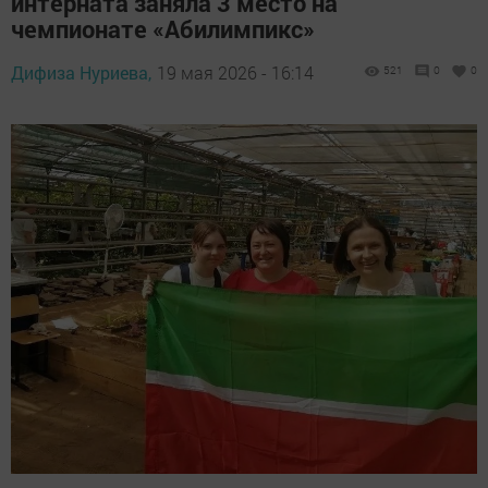
интерната заняла 3 место на
чемпионате «Абилимпикс»
Дифиза Нуриева,
19 мая 2026 - 16:14
521
0
0