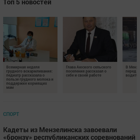
Топ 5 новостей
Всемирная неделя
Глава Аюского сельского
В Менз
грудного вскармливания:
поселения рассказал о
перед с
педиатр рассказала о
себе и своей работе
водител
пользе грудного молока и
поддержке кормящих
мам
СПОРТ
Кадеты из Мензелинска завоевали
«бронзу» республиканских соревнований