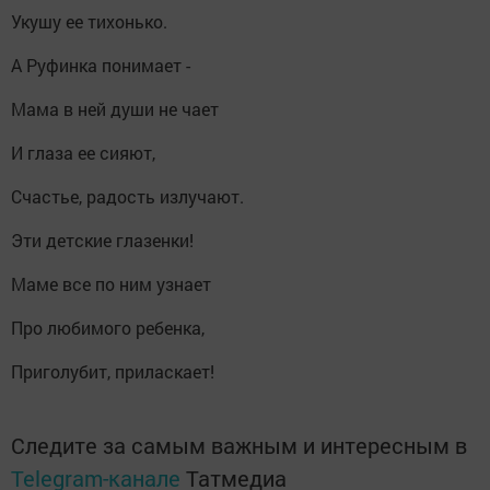
Укушу ее тихонько.
А Руфинка понимает -
Мама в ней души не чает
И глаза ее сияют,
Счастье, радость излучают.
Эти детские глазенки!
Маме все по ним узнает
Про любимого ребенка,
Приголубит, приласкает!
Следите за самым важным и интересным в
Telegram-канале
Татмедиа