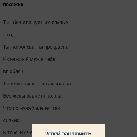
похожих....
Ты - бич для нудных, глупых
жен,
Ты - королева, ты прекрасна.
Их каждый муж в тебя
влюблен.
Ты их манишь, ты так опасна.
Все жены зависти полны,
Что их мужей влечет так
сильно
К тебе. Их чувства так сильны,