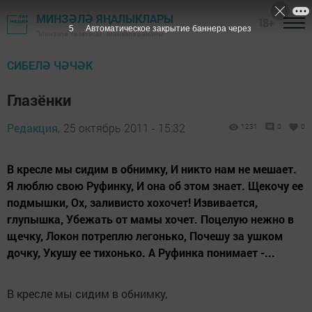
МИНЗӘЛӘ ЯҢАЛЫКЛАРЫ
18+
5
Автоматическое закрытие баннера через
"Минзәлә" газетасы - Минзәлә районы
СИБЕЛӘ ЧӘЧӘК
Глазёнки
Редакция,
25 октябрь 2011 - 15:32
1231
0
0
В кресле мы сидим в обнимку, И никто нам не мешает.
Я люблю свою Руфинку, И она об этом знает. Щекочу ее
подмышки, Ох, заливисто хохочет! Извивается,
глупышка, Убежать от мамы хочет. Поцелую нежно в
щечку, Локон потреплю легонько, Почешу за ушком
дочку, Укушу ее тихонько. А Руфинка понимает -...
В кресле мы сидим в обнимку,