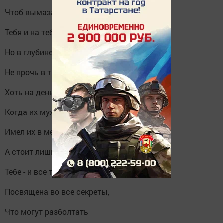
Чтоб вымазать в грязи обильно
Тебя и на тебя похожих.
Но в глубине души они
Не прочь в твое улечься ложе,
Хоть на день, позабыв те дни,
Когда их муж без долгой ласки
Имел их в месяц раз иль три,
А стоит лишь построить глазки
Тебе - и все твои - смотри.
Посвящена во все секреты,
Что могут разболтать