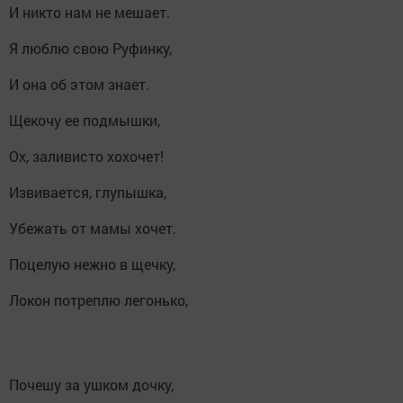
И никто нам не мешает.
Я люблю свою Руфинку,
И она об этом знает.
Щекочу ее подмышки,
Ох, заливисто хохочет!
Извивается, глупышка,
Убежать от мамы хочет.
Поцелую нежно в щечку,
Локон потреплю легонько,
Почешу за ушком дочку,