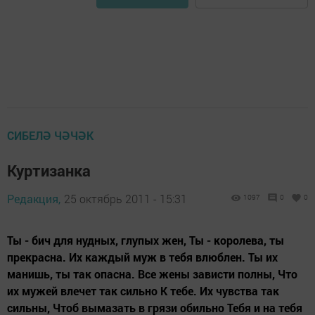
СИБЕЛӘ ЧӘЧӘК
Куртизанка
Редакция,
25 октябрь 2011 - 15:31
1097
0
0
Ты - бич для нудных, глупых жен, Ты - королева, ты
прекрасна. Их каждый муж в тебя влюблен. Ты их
манишь, ты так опасна. Все жены зависти полны, Что
их мужей влечет так сильно К тебе. Их чувства так
сильны, Чтоб вымазать в грязи обильно Тебя и на тебя