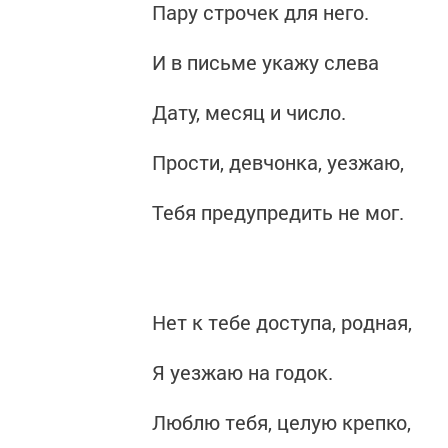
Пару строчек для него.
И в письме укажу слева
Дату, месяц и число.
Прости, девчонка, уезжаю,
Тебя предупредить не мог.
Нет к тебе доступа, родная,
Я уезжаю на годок.
Люблю тебя, целую крепко,