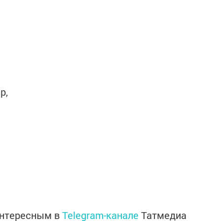
р,
интересным в
Telegram-канале
Татмедиа