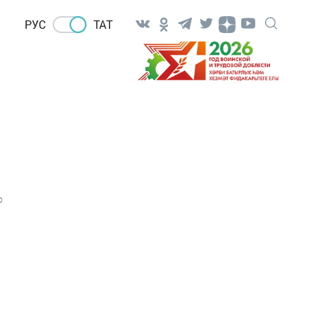
РУС
ТАТ
0