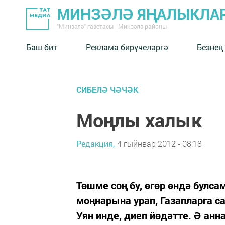
МИНЗӘЛӘ ЯҢАЛЫКЛА
"Минзәлә" газетасы - Минзәлә районы
Баш бит
Реклама бирүчеләргә
Безнең
СИБЕЛӘ ЧӘЧӘК
Моңлы халык
Редакция,
4 гыйнвар 2012 - 08:18
Төшме соң бу, өгөр өндә булса
моңнарына урап, Газапларга 
Уян инде, диеп йөдәтте. Ә ан