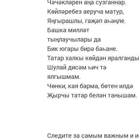
Чәчәкләрен аңа сузганнар.
Көйләребез аеруча матур,
Яңгырашлы, гаҗәп аһәңле.
Башка милләт
тыңлаучылары да
Бик югары бирә бәһане.
Татар халкы көйдән яралганды
Шулай дисәм һич тә
ялгышмам.
Чөнки, кая барма, бөтен илдә
Җырчы татар белән танышам.
Следите за самым важным и 