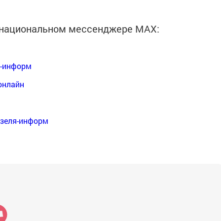
в национальном мессенджере MАХ:
я-информ
онлайн
нзеля-информ