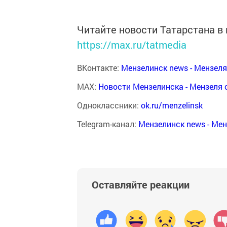
Читайте новости Татарстана 
https://max.ru/tatmedia
ВКонтакте:
Мензелинск news - Мензел
MAX:
Новости Мензелинска - Мензеля 
Одноклассники:
ok.ru/menzelinsk
Telegram-канал:
Мензелинск news - Ме
Оставляйте реакции