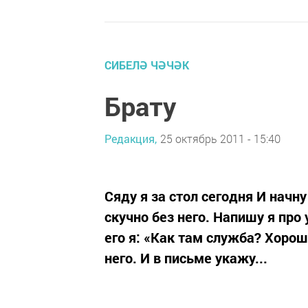
СИБЕЛӘ ЧӘЧӘК
Брату
Редакция,
25 октябрь 2011 - 15:40
Сяду я за стол сегодня И начн
скучно без него. Напишу я про 
его я: «Как там служба? Хорошо
него. И в письме укажу...