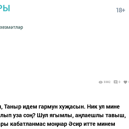
РЫ
18+
 хезмәтләр
3382
0
м, Таныр идем гармун хуҗасын. Ник ул мине
салып уза соң? Шул ягымлы, аңлаешлы тавыш,
нары кабатланмас моңнар Әсир итте минем