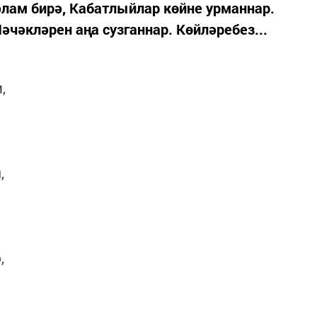
сәлам бирә, Кабатлыйлар көйне урманнар.
әкләрен аңа сузганнар. Көйләребез...
,
,
,