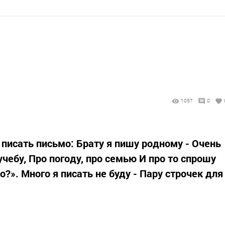
1057
0
у писать письмо: Брату я пишу родному - Очень
учебу, Про погоду, про семью И про то спрошу
?». Много я писать не буду - Пару строчек для