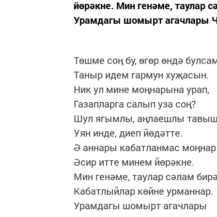
йөрәкне. Мин генәме, таулар 
Урамдагы шомырт агачлары Чәч
Төшме соң бу, өгөр өндә булсам
Таныр идем гармун хуҗасын.
Ник ул мине моңнарына урап,
Газапларга салып уза соң?
Шул ягымлы, аңлаешлы тавыш
Уян инде, диеп йөдәтте.
Ә аннары кабатланмас моңнар
Әсир итте минем йөрәкне.
Мин генәме, таулар сәлам бирә
Кабатлыйлар көйне урманнар.
Урамдагы шомырт агачлары