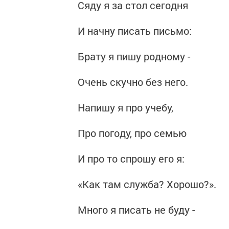
Сяду я за стол сегодня
И начну писать письмо:
Брату я пишу родному -
Очень скучно без него.
Напишу я про учебу,
Про погоду, про семью
И про то спрошу его я:
«Как там служба? Хорошо?».
Много я писать не буду -