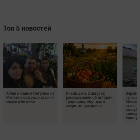
Топ 5 новостей
Юлия и Вадим Петровы из
Ильин день 2 августа:
Верхне
Мензелинска рассказали о
рассказываем об истории,
сельско
семье и бизнесе
традициях, обрядах и
Мензели
запретах праздника
стало п
республ
конкурс
благоус