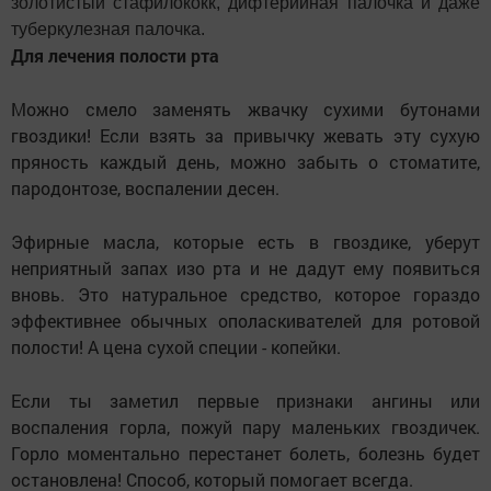
золотистый стафилококк, дифтерийная палочка и даже
туберкулезная палочка.
Для лечения полости рта
Можно смело заменять жвачку сухими бутонами
гвоздики! Если взять за привычку жевать эту сухую
пряность каждый день
,
можно забыть о стоматите
,
пародонтозе
,
воспалении десен.
Эфирные масла
,
которые есть в гвоздике
,
уберут
неприятный запах изо рта и не дадут ему появиться
вновь. Это натуральное средство
,
которое гораздо
эффективнее обычных ополаскивателей для ротовой
полости! А цена сухой специи - копейки.
Если ты заметил первые признаки ангины или
воспаления горла
,
пожуй пару маленьких гвоздичек.
Горло моментально перестанет болеть
,
болезнь будет
остановлена! Способ
,
который помогает всегда.