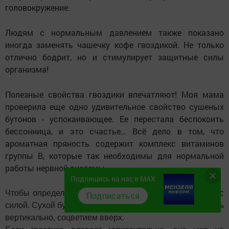
головокружение.
Людям с нормальным давлением также показано
иногда заменять чашечку кофе гвоздикой. Не только
отлично бодрит
,
но и стимулирует защитные силы
организма!
Полезные свойства гвоздики впечатляют! Моя мама
проверила еще одно удивительное свойство сушеных
бутонов - успокаивающее. Ее перестала беспокоить
бессонница
,
и это счастье… Всё дело в том
,
что
ароматная пряность содержит комплекс витаминов
группы В
,
которые так необходимы для нормальной
работы нервной системы.
Подпишись на нас в MAX
Чтобы определить качество гвоздики, брось ее в воду с
Подписаться
силой. Сухой бутон должен утонуть или же будет плавать
вертикально, соцветием вверх.