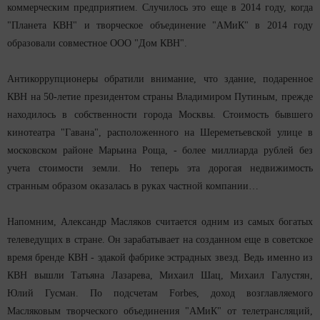
коммерческим предприятием. Случилось это еще в 2014 году, когда
"Планета КВН" и творческое объединение "АМиК" в 2014 году
образовали совместное ООО "Дом КВН".
Антикоррупционеры обратили внимание, что здание, подаренное
КВН на 50-летие президентом страны Владимиром Путиным, прежде
находилось в собственности города Москвы. Стоимость бывшего
кинотеатра "Гавана", расположенного на Шереметьевской улице в
московском районе Марьина Роща, - более миллиарда рублей без
учета стоимости земли. Но теперь эта дорогая недвижимость
странным образом оказалась в руках частной компании…
Напомним, Александр Масляков считается одним из самых богатых
телеведущих в стране. Он зарабатывает на созданном еще в советское
время бренде КВН - эдакой фабрике эстрадных звезд. Ведь именно из
КВН вышли Татьяна Лазарева, Михаил Шац, Михаил Галустян,
Юлий Гусман. По подсчетам Forbes, доход возглавляемого
Масляковым творческого объединения "АМиК" от телетрансляций,