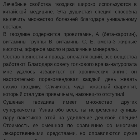
Лечебные свойства гвоздики широко используются в
китайской медицине. Эта душистая специя способна
вылечить множество болезней благодаря уникальному
составу.
В гвоздике содержится провитамин, А (бета-каротин),
витамины группы В, витамины С, Е, омега-3 жирные
кислоты, эфирное масло и различные минералы.
Состав пряности и правда впечатляющий, все вещества
работают! Благодаря совету толкового врача-натуропата
мне удалось избавиться от хронических ангин: он
настоятельно порекомендовал каждый день жевать
сухую гвоздику. Случилось чудо: ужасный фарингит,
который стал уже привычным, наконец-то отступил!
Сушеная гвоздика имеет множество других
суперкачеств. Узнав обо всех
,
ты непременно купишь
пару пакетиков этой на удивление дешевой специи!
Стоимость ее смешная по сравнению со многими
лекарственными средствами
,
но справляются сухие