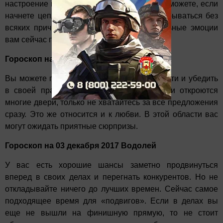
настроение и себе, и любимому человеку сможете, если
начнете цепляться к нему по мелочам и срываться без
всяких причин. Имейте в виду: отрицательные эмоции
вам сейчас противопоказаны.
Гороскоп на 03 декабря 2017 Козерог
Вы можете проявить ораторские способности и убедить
в своей правоте кого угодно. Перед вами откроются
многие двери, только не хватайтесь за все предложения
сразу. Это же относится и к любви. В этой области вас
могут ожидать приятные сюрпризы.
Гороскоп на 03 декабря 2017 Водолей
У вас есть хорошие шансы заметно продвинуться
вперед в своих делах и перегнать конкурентов. Но не
откладывайте ничего до лучших времен. Сейчас самое
подходящее время для «подвигов». Если в делах вы
еще не вышли на финишную прямую, то не стоит