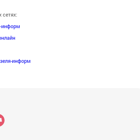
 сетях:
я-информ
онлайн
нзеля-информ