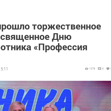
прошло торжественное
освященное Дню
ботника «Профессия
15:11
1276
0