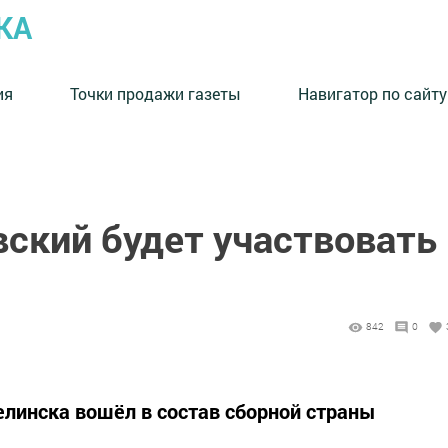
КА
ия
Точки продажи газеты
Навигатор по сайту
вский будет участвовать
842
0
елинска вошёл в состав сборной страны