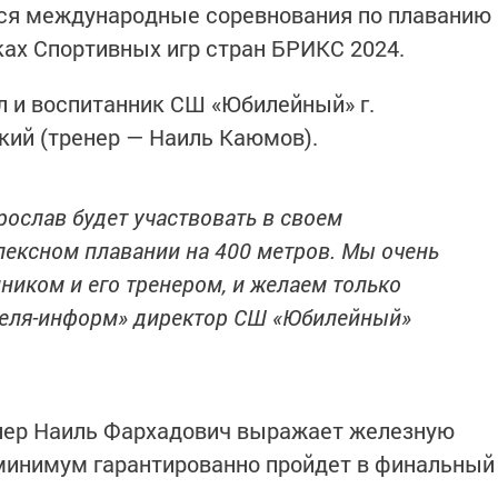
тся международные соревнования по плаванию
ах Спортивных игр стран БРИКС 2024.
л и воспитанник СШ «Юбилейный» г.
кий (тренер — Наиль Каюмов).
рослав будет участвовать в своем
лексном плавании на 400 метров. Мы очень
иком и его тренером, и желаем только
зеля-информ» директор СШ «Юбилейный»
енер Наиль Фархадович выражает железную
 минимум гарантированно пройдет в финальный