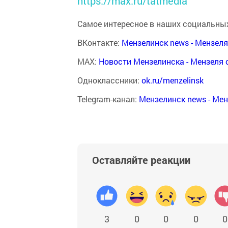
https://max.ru/tatmedia
Самое интересное в наших социальных
ВКонтакте:
Мензелинск news - Мензел
MAX:
Новости Мензелинска - Мензеля 
Одноклассники:
ok.ru/menzelinsk
Telegram-канал:
Мензелинск news - Ме
Оставляйте реакции
3
0
0
0
0