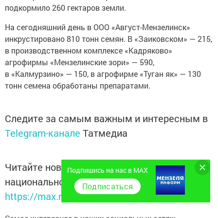
подкормило 260 гектаров земли.
На сегодняшний день в ООО «Август-Мензелинск»
инкрустировано 810 тонн семян. В «Заиковском» — 215,
в производственном комплексе «Кадряково»
агрофирмы «Мензелинские зори» — 590,
в «Калмурзино» — 150, в агрофирме «Туган як» — 130
тонн семена обработаны препаратами.
Следите за самым важным и интересным в
Telegram-канале
Татмедиа
Читайте новости Татарстана в
Подпишись на нас в MAX
национальном мессенджере MАХ:
Подписаться
https://max.ru/tatmedia