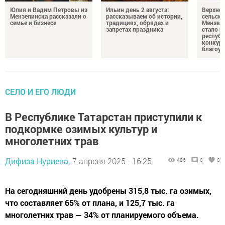
Юлия и Вадим Петровы из
Ильин день 2 августа:
Верхне
Мензелинска рассказали о
рассказываем об истории,
сельско
семье и бизнесе
традициях, обрядах и
Мензели
запретах праздника
стало п
республ
конкурс
благоус
СЕЛО И ЕГО ЛЮДИ
В Республике Татарстан приступили к
подкормке озимых культур и
многолетних трав
Дифиза Нуриева,
7 апреля 2025 - 16:25
486
0
0
На сегодняшний день удобрены 315,8 тыс. га озимых,
что составляет 65% от плана, и 125,7 тыс. га
многолетних трав — 34% от планируемого объема.