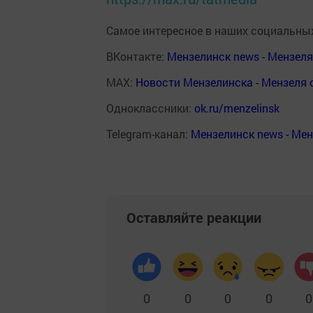
Самое интересное в наших социальных
ВКонтакте:
Мензелинск news - Мензел
MAX:
Новости Мензелинска - Мензеля 
Одноклассники:
ok.ru/menzelinsk
Telegram-канал:
Мензелинск news - Ме
Оставляйте реакции
0
0
0
0
0