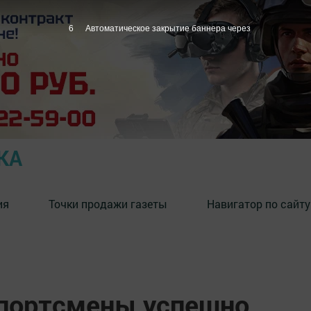
4
Автоматическое закрытие баннера через
КА
ия
Точки продажи газеты
Навигатор по сайту
портсмены успешно