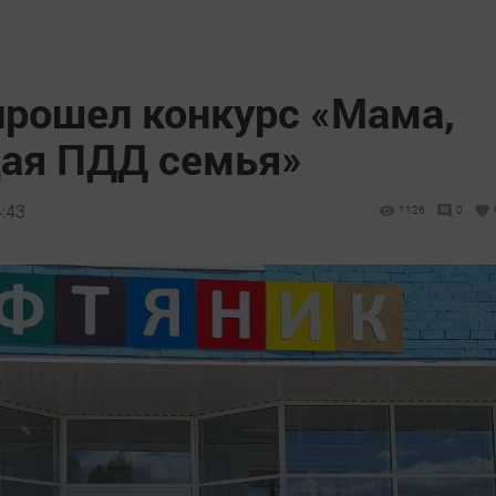
прошел конкурс «Мама,
щая ПДД семья»
4:43
1126
0