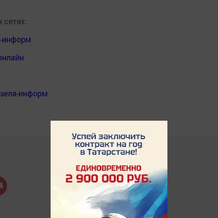
 сетях:
я-информ
онлайн
нзеля-информ