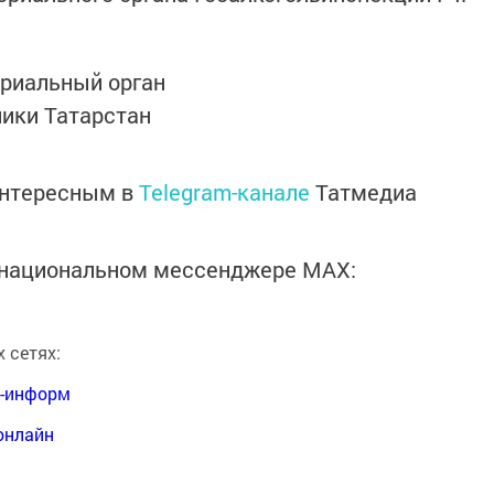
ориальный орган
ики Татарстан
интересным в
Telegram-канале
Татмедиа
в национальном мессенджере MАХ:
 сетях:
я-информ
онлайн