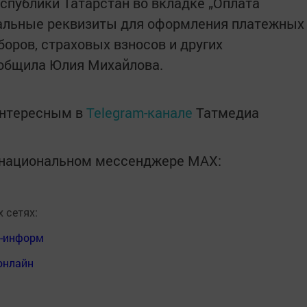
спублики Татарстан во вкладке „Оплата
альные реквизиты для оформления платежных
боров, страховых взносов и других
ообщила Юлия Михайлова.
интересным в
Telegram-канале
Татмедиа
в национальном мессенджере MАХ:
 сетях:
я-информ
онлайн