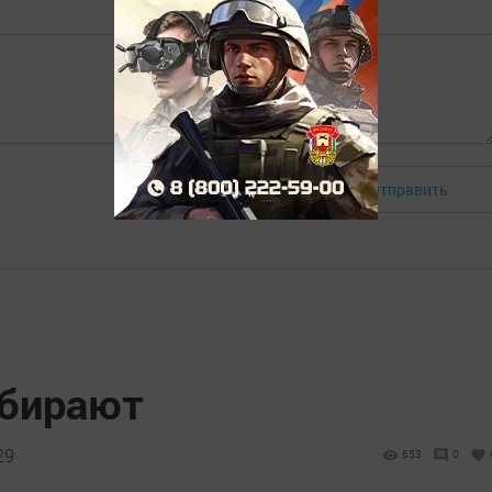
Отправить
Авторизоваться
убирают
29
653
0