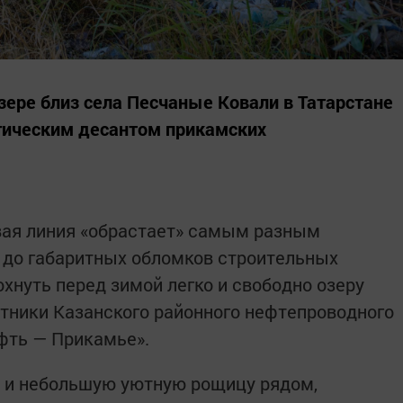
зере близ села Песчаные Ковали в Татарстане
гическим десантом прикамских
вая линия «обрастает» самым разным
 до габаритных обломков строительных
хнуть перед зимой легко и свободно озеру
тники Казанского районного нефтепроводного
ефть — Прикамье».
а и небольшую уютную рощицу рядом,