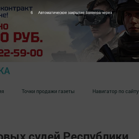
5
Автоматическое закрытие баннера через
КА
ия
Точки продажи газеты
Навигатор по сайту
овых судей Республики