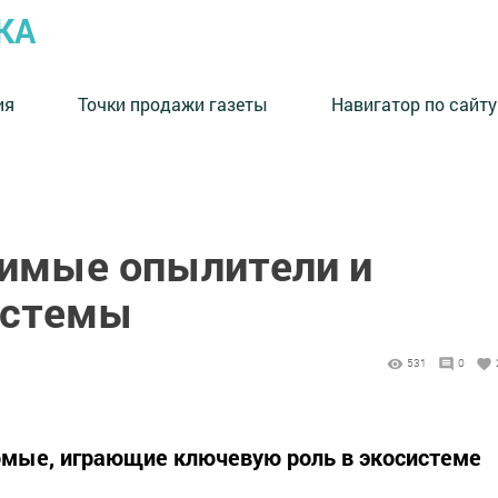
КА
ия
Точки продажи газеты
Навигатор по сайту
имые опылители и
истемы
531
0
мые, играющие ключевую роль в экосистеме