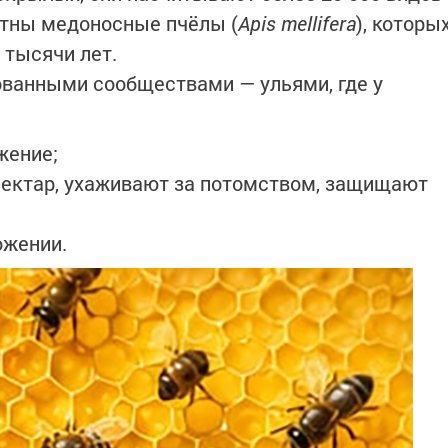
стны медоносные пчёлы (
Apis mellifera
), которы
 тысячи лет.
ованными сообществами — ульями, где у
жение;
ектар, ухаживают за потомством, защищают
ожении.