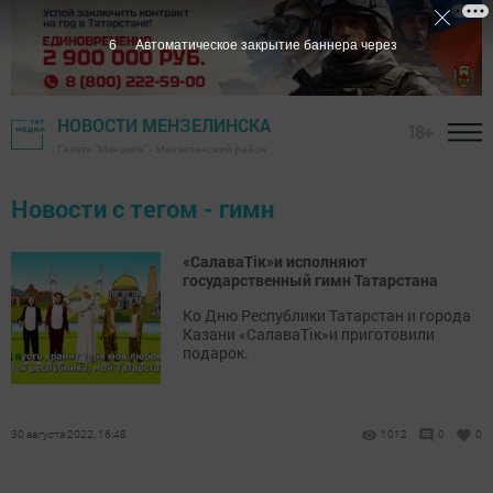
6
Автоматическое закрытие баннера через
НОВОСТИ МЕНЗЕЛИНСКА
18+
Газета "Мензеля" - Мензелинский район
Новости с тегом - гимн
«СалаваТік»и исполняют
государственный гимн Татарстана
Ко Дню Республики Татарстан и города
Казани «СалаваТік»и приготовили
подарок.
30 августа 2022, 16:48
1012
0
0