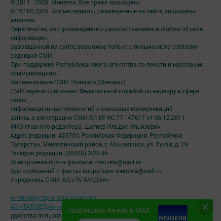
© 2011 - 2026. Мензеля. Все права защищены.
© ТАТМЕДИА. Все материалы, размещенные на сайте, защищены
законом.
Перепечатка, воспроизведение и распространение в любом объеме
информации,
размещенной на сайте, возможна только с письменного согласия
редакций СМИ.
При поддержке Республиканского агентства по печати и массовым
коммуникациям.
Наименование СМИ: Минзэлэ (Мензеля)
СМИ зарегистрировано Федеральной службой по надзору в сфере
связи,
информационных технологий и массовых коммуникаций
запись о регистрации СМИ ЭЛ № ФС 77 - 47617 от 06.12.2011
ФИО главного редактора: Шагиев Ильдус Ильязович
Адрес редакции: 423700, Российская Федерация, Республика
Татарстан, Мензелинский район, г. Мензелинск, ул. Тукая, д. 19
Телефон редакции: (85555) 3-26-46
Электронная почта филиала: menzela@mail.ru
Для сообщений о фактах коррупции: menzela@mail.ru
Учредитель СМИ: АО «ТАТМЕДИА»
Антикоррупционная политика
АО «ТАТМЕДИА» использует «cookie»
для персонализации сервисов и
Подпишись на нас в MAX
удобства пользователей сайтом.