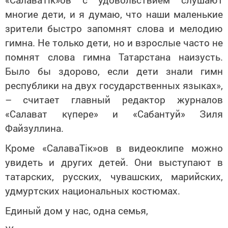
многие дети, и я думаю, что наши маленькие
зрители
быстро запомнят слова и мелодию
гимна. Не только дети, но и взрослые часто не
помнят слова гимна Татарстана наизусть.
Было бы здорово
,
если
дети
знали гимн
республики
на двух государственных языках»,
–
считает главный редактор журналов
«Салават к
ү
пере» и «Сабантуй» Зиля
Файзуллина.
К
роме
«
СалаваТік»ов
в
в
идеоклипе можно
увидеть и других детей. Они выступают
в
татарских, русских, чувашских, марийских,
удмуртских национальных костюмах.
Единый дом у нас, одна семья,