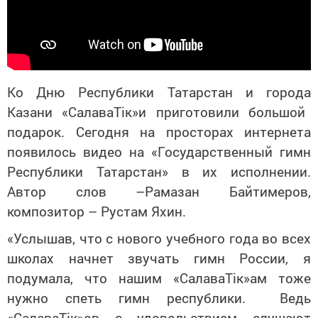
Ко Дню Республики
Татарстан
и города
Казани
«СалаваТік»и приготовил
и
большой
подарок. Сегодня на просторах интернета
появилось видео на «Государственный гимн
Республики Татарстан» в их исполнении.
Автор слов –
Рамазан Байтимеров,
композитор
–
Рустам Яхин.
«
Услышав
, что с нового учебного года во всех
школах начнет звучать гимн России,
я
подумала
,
что нашим
«СалаваТік»ам
тоже
нужно спеть гимн республики
. Ведь
«СалаваТік»ов с удовольствием слушают