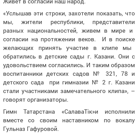
Живет в согласии наш народ.
«
Услышав эти
строк
и
,
захотели
показать, что
мы
,
жители
р
еспублики,
представители
разных национальностей, живем в мире и
согласии на протяжении веков. И в поиск
е
желающих принять участие
в
клипе
мы
обратились в детские сады г. Казани. Они с
удовольствием согласились. И таким образом
воспитанники детских садов № 321, 78 и
детского сада
при
гимна
з
ии № 2 г. Казани
стали участниками замечательного клипа», –
говорят организаторы.
Гимн Татарстана
«
СалаваТік»
и
исполнили
вместе со своим наставником по вокалу
Гульназ Гафуровой.