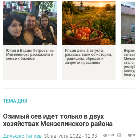
Юлия и Вадим Петровы из
Ильин день 2 августа:
Верхне
Мензелинска рассказали о
рассказываем об истории,
сельско
семье и бизнесе
традициях, обрядах и
Мензели
запретах праздника
стало п
республ
конкурс
благоус
ТЕМА ДНЯ
Озимый сев идет только в двух
хозяйствах Мензелинского района
Дильфас Галиев,
30 августа 2022 - 12:33
859
0
0