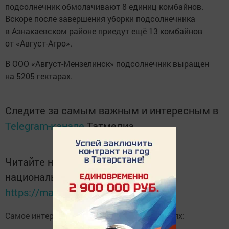
подсолнечник обмолачивают 8 единиц комбайнов.
Вскоре после завершения уборки подсолнечника
в Азнакаевском районе приедут ещё 13 комбайнов
от «Август-Агро».
В ООО «Август-Мензелинск» подсолнечник выращен
на 5205 гектарах.
Следите за самым важным и интересным в
Telegram-канале
Татмедиа
Читайте новости Татарстана в
национальном мессенджере MАХ:
https://max.ru/tatmedia
Самое интересное в наших социальных сетях: