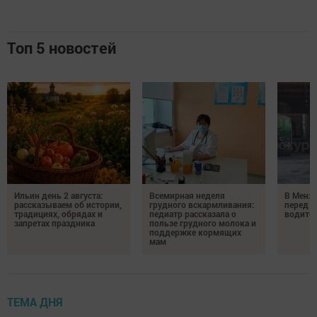
Топ 5 новостей
Ильин день 2 августа:
Всемирная неделя
В Менз
рассказываем об истории,
грудного вскармливания:
перед с
традициях, обрядах и
педиатр рассказала о
водител
запретах праздника
пользе грудного молока и
поддержке кормящих
мам
ТЕМА ДНЯ