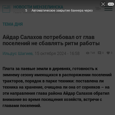
НОВОСТИ МЕНЗЕЛИНСКА
18+
4
Автоматическое закрытие баннера через
Газета "Мензеля" - Мензелинский район
ТЕМА ДНЯ
Айдар Салахов потребовал от глав
поселений не сбавлять ритм работы
Ильдус Шагиев,
15 октября 2024 - 16:58
746
0
0
Плата за паевые земли в деревнях, готовность к
зимнему сезону имеющихся в распоряжении поселений
тракторов, порядок в парке техники: поставлена ли
техника на хранение, очищена ли она от сорняков – на
эти направления глава района Айдар Салахов обратил
внимание во время посещения хозяйств, встречи с
главами поселений.