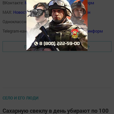
ВКонтакте:
Мензелинск news - Мензеля-информ
MAX:
Новости Мензелинска - Мензеля онлайн
Одноклассники:
ok.ru/menzelinsk
Telegram-канал:
Мензелинск news - Мензеля-информ
Перейти на страницу новости
СЕЛО И ЕГО ЛЮДИ
Сахарную свеклу в день убирают по 100