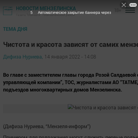
НОВОСТИ МЕНЗЕЛИНСКА
18+
4
Автоматическое закрытие баннера через
Газета "Мензеля" - Мензелинский район
ТЕМА ДНЯ
Чистота и красота зависят от самих мен
Дифиза Нуриева,
14 января 2022 - 14:08
Во главе с заместителем главы города Розой Салдаевой
управляющей компании”, ТОС, журналистами АО “ТАТМЕД
подъездов многоквартирных домов Мензелинска.
(Дифиза Нуриева, “Мензеля-информ”)
Примером для подражания могут служить первые подъезд