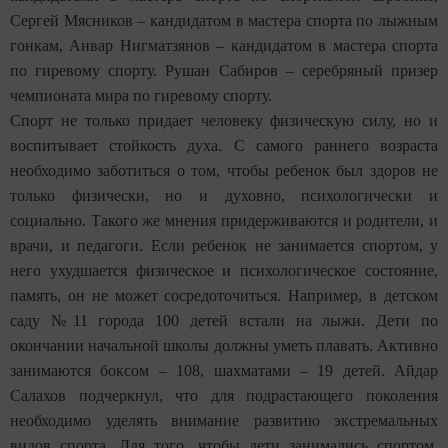
Сергей Мясников – кандидатом в мастера спорта по лыжным
гонкам, Анвар Нигматзянов – кандидатом в мастера спорта
по гиревому спорту. Рушан Сабиров – серебряный призер
чемпионата мира по гиревому спорту.
Спорт не только придает человеку физическую силу, но и
воспитывает стойкость духа. С самого раннего возраста
необходимо заботиться о том, чтобы ребенок был здоров не
только физически, но и духовно, психологически и
социально. Такого же мнения придерживаются и родители, и
врачи, и педагоги. Если ребенок не занимается спортом, у
него ухудшается физическое и психологическое состояние,
память, он не может сосредоточиться. Например, в детском
саду №11 города 100 детей встали на лыжи. Дети по
окончании начальной школы должны уметь плавать. Активно
занимаются боксом – 108, шахматами – 19 детей. Айдар
Салахов подчеркнул, что для подрастающего поколения
необходимо уделять внимание развитию экстремальных
видов спорта. Для того, чтобы дети занимались спортом,