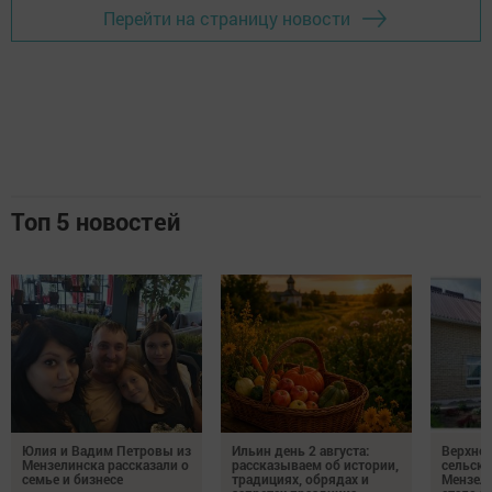
Перейти на страницу новости
Топ 5 новостей
Юлия и Вадим Петровы из
Ильин день 2 августа:
Верхне
Мензелинска рассказали о
рассказываем об истории,
сельско
семье и бизнесе
традициях, обрядах и
Мензели