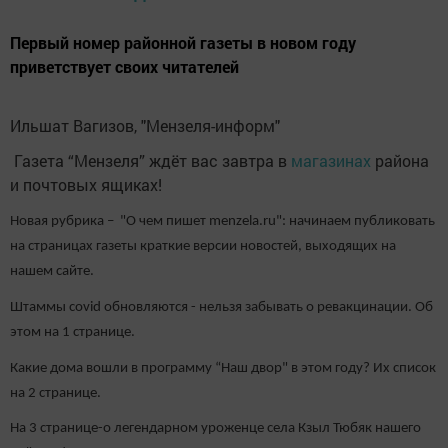
Первый номер районной газеты в новом году
приветствует своих читателей
Ильшат Вагизов, "Мензеля-информ"
Газета “Мензеля” ждёт вас завтра в
магазинах
района
и почтовых ящиках!
Новая рубрика – "О чем пишет menzela.ru": начинаем публиковать
на страницах газеты краткие версии новостей, выходящих на
нашем сайте.
Штаммы covid обновляются - нельзя забывать о ревакцинации. Об
этом на 1 странице.
Какие дома вошли в программу “Наш двор" в этом году? Их список
на 2 странице.
На 3 странице-о легендарном уроженце села Кзыл Тюбяк нашего