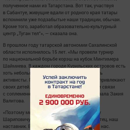
полученное нами из Татарстана. Вот так, участвуя
в Сабантуе, живущие вдали от родного края татары
вспомнили уже подзабытые наши традиции, обычаи.
Кроме того, заработал образовательно-культурный
центр „Туган тел“», — сказала она.
В прошлом году татарской автономии Сахалинской
области исполнилось 15 лет. «Мы провели турнир
по национальной борьбе корэш на кубок Минтимера
Шаймиева. В каждом городе Курильских островов есть
хоть небольшие татарские организации, есть
активисты. Приходит новое поколение, они привлекают
своих детей. Мы очень рады, что сохраняем связи
с соплеменниками в Татарстане», — рассказала Закия
Валитова.
«Поэтому мы очень благодарны Минтимеру
Шариповичу, мы гордимся им. Он нам как отец, наш
наставник. Его опыт был очень полезен для нас.