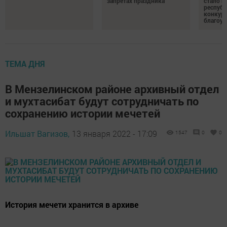
запретах праздника
стало п
республ
конкурс
благоус
ТЕМА ДНЯ
В Мензелинском районе архивный отдел
и мухтасибат будут сотрудничать по
сохранению истории мечетей
Ильшат Вагизов,
13 января 2022 - 17:09
1547
0
0
История мечети хранится в архиве