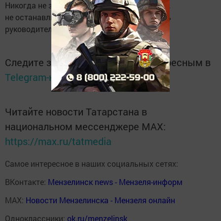
Никогда не забываю его слова "ты можешь,
не останавливайся, вперед!"», — поделилась
руководитель автономии.
Следите за самым важным и интересным в
Telegram-канале
Татмедиа
Читайте новости Татарстана в
национальном мессенджере MАХ:
https://max.ru/tatmedia
Самое интересное в наших социальных сетях:
ВКонтакте:
Мензелинск news - Мензеля-информ
MAX:
Новости Мензелинска - Мензеля онлайн
Одноклассники:
ok.ru/menzelinsk