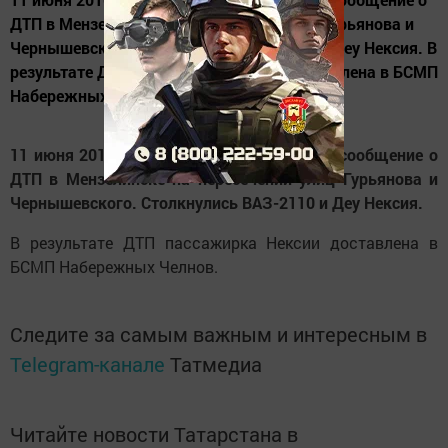
ДТП в Мензелинске на пересечении улиц Гурьянова и
Чернышевского. Столкнулись ВАЗ-2110 и Деу Нексия. В
результате ДТП пассажирка Нексии доставлена в БСМП
Набережных Челнов.
11 июня 2016 года спасателям поступило сообщение о
ДТП в Мензелинске на пересечении улиц Гурьянова и
Чернышевского. Столкнулись ВАЗ-2110 и Деу Нексия.
В результате ДТП пассажирка Нексии доставлена в
БСМП Набережных Челнов.
Следите за самым важным и интересным в
Telegram-канале
Татмедиа
Читайте новости Татарстана в