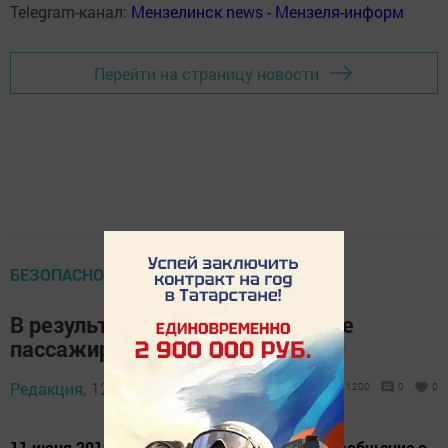
Telegram-канал:
Мензелинск news - Мензеля-информ
Перейти на страницу новости
БЕЗОПАСНОСТЬ НА ДОРОГЕ
В результате ДТП в Мензелинске
пассажирка доставлена в БСМП
Редакция,
12 июня 2016 - 05:19
1200
0
0
11 июня 2016 года спасателям поступило сообщение о