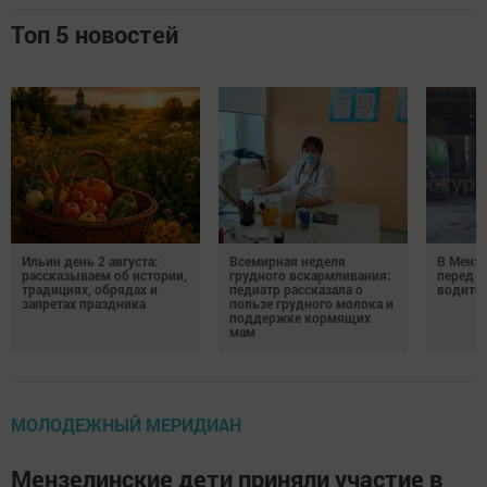
Топ 5 новостей
Ильин день 2 августа:
Всемирная неделя
В Менз
рассказываем об истории,
грудного вскармливания:
перед с
традициях, обрядах и
педиатр рассказала о
водител
запретах праздника
пользе грудного молока и
поддержке кормящих
мам
МОЛОДЕЖНЫЙ МЕРИДИАН
Мензелинские дети приняли участие в