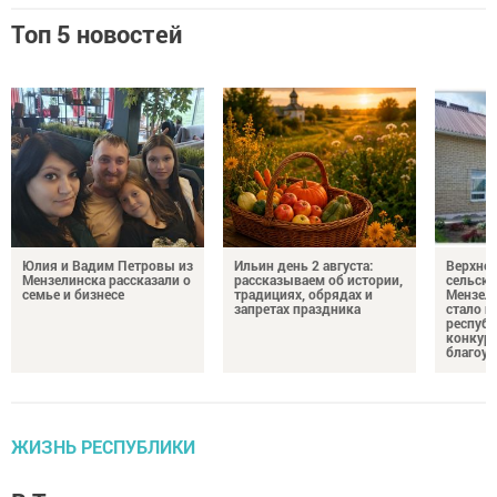
Топ 5 новостей
Юлия и Вадим Петровы из
Ильин день 2 августа:
Верхне
Мензелинска рассказали о
рассказываем об истории,
сельско
семье и бизнесе
традициях, обрядах и
Мензели
запретах праздника
стало п
республ
конкурс
благоус
ЖИЗНЬ РЕСПУБЛИКИ