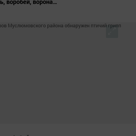
бь, воробей, ворона…