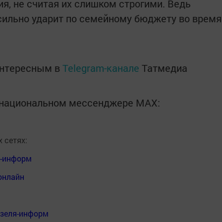
я, не считая их слишком строгими. Ведь
 сильно ударит по семейному бюджету во время
интересным в
Telegram-канале
Татмедиа
в национальном мессенджере MАХ:
 сетях:
я-информ
онлайн
нзеля-информ