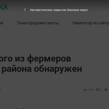
КА
6
Автоматическое закрытие баннера через
ия
Точки продажи газеты
Навигатор по сайту
ого из фермеров
района обнаружен
7
2243
0