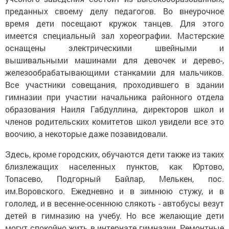
преданных своему делу педагогов. Во внеурочное
время дети посещают кружок танцев. Для этого
имеется специальный зал хореографии. Мастерские
оснащены электрическими швейными и
вышивальными машинами для девочек и дерево-,
железообрабатывающими станкамии для мальчиков.
Все участники совещания, проходившего в здании
гимназии при участии начальника районного отдела
образования Наиля Габдуллина, директоров школ и
членов родительских комитетов школ увидели все это
воочию, а некоторые даже позавидовали.
Здесь, кроме городских, обучаются дети также из таких
близлежащих населенных пунктов, как Юртово,
Топасево, Подгорный Байлар, Мелькен, пос.
им.Воровского. Ежедневно и в зимнюю стужу, и в
гололед, и в весенне-осеннюю слякоть - автобусы везут
детей в гимназию на учебу. Но все желающие дети
могут спокойно жить в интернате гимназии. Ремонтные