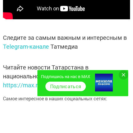
Следите за самым важным и интересным в
Telegram-канале
Татмедиа
Читайте новости Татарстана в
национальном мессенджере MАХ:
Подпишись на нас в MAX
https://max.ru/tatmedia
Подписаться
Самое интересное в наших социальных сетях:
ВКонтакте:
Мензелинск news - Мензеля-информ
MAX:
Новости Мензелинска - Мензеля онлайн
Одноклассники:
ok.ru/menzelinsk