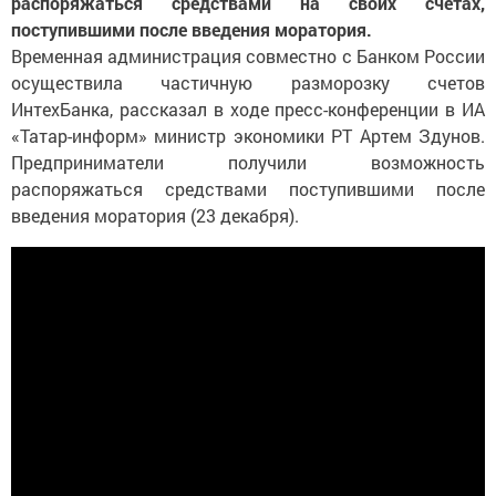
распоряжаться средствами на своих счетах,
поступившими после введения моратория.
Временная администрация совместно с Банком России
осуществила частичную разморозку счетов
ИнтехБанка, рассказал в ходе пресс-конференции в ИА
«Татар-информ» министр экономики РТ Артем Здунов.
Предприниматели получили возможность
распоряжаться средствами поступившими после
введения моратория (23 декабря).