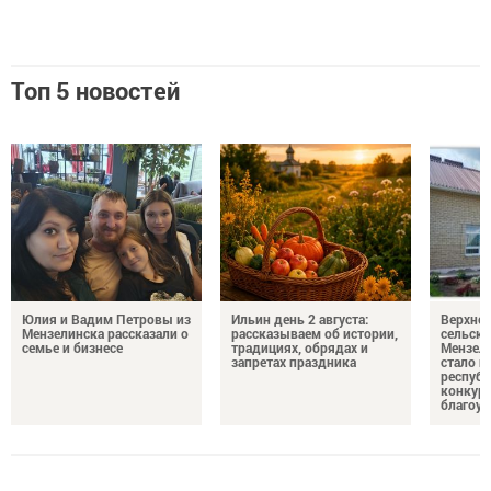
Топ 5 новостей
Юлия и Вадим Петровы из
Ильин день 2 августа:
Верхне
Мензелинска рассказали о
рассказываем об истории,
сельско
семье и бизнесе
традициях, обрядах и
Мензели
запретах праздника
стало п
республ
конкурс
благоус