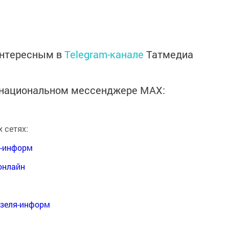
интересным в
Telegram-канале
Татмедиа
в национальном мессенджере MАХ:
 сетях:
я-информ
онлайн
нзеля-информ