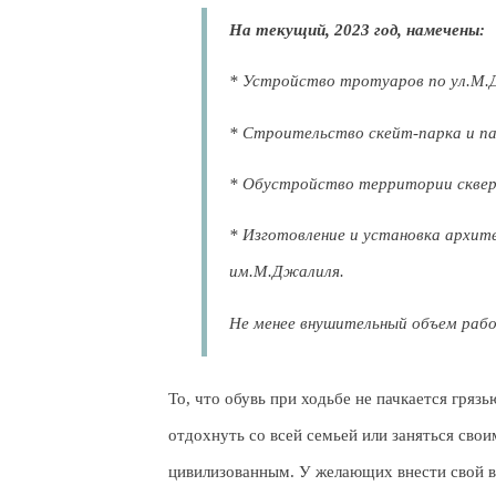
На текущий, 2023 год, намечены:
* Устройство тротуаров по ул.М.Д
* Строительство скейт-парка и па
* Обустройство территории скве
* Изготовление и установка архит
им.М.Джалиля.
Не менее внушительный об
ъем рабо
То, что обувь при ходьбе не пачкается гряз
отдохнуть со всей семьей или заняться сво
цивилизованным. У желающих внести свой вк