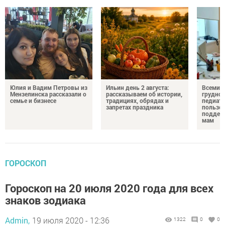
Юлия и Вадим Петровы из
Ильин день 2 августа:
Всемир
Мензелинска рассказали о
рассказываем об истории,
грудног
семье и бизнесе
традициях, обрядах и
педиатр
запретах праздника
пользе 
поддер
мам
ГОРОСКОП
Гороскоп на 20 июля 2020 года для всех
знаков зодиака
Admin,
19 июля 2020 - 12:36
1322
0
0