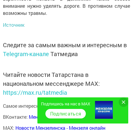
внимание нужно уделять дороге. В противном случае
возможны травмы.
Источник
Следите за самым важным и интересным в
Telegram-канале
Татмедиа
Читайте новости Татарстана в
национальном мессенджере MАХ:
https://max.ru/tatmedia
Подпишись на нас в MAX
Самое интересное в наших социальных сетях:
Подписаться
ВКонтакте:
Мензелинск news - Мензеля-информ
MAX:
Новости Мензелинска - Мензеля онлайн