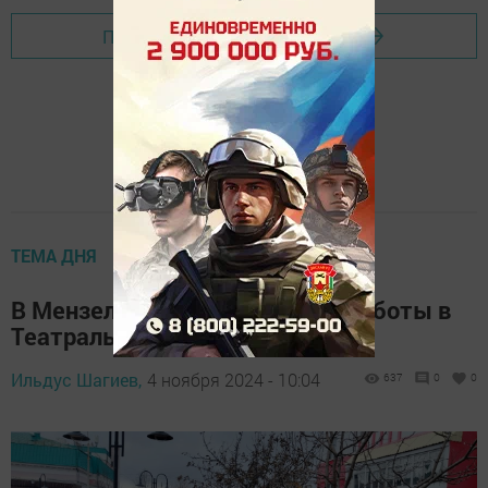
Перейти на страницу новости
ТЕМА ДНЯ
В Мензелинске завершаются работы в
Театральном сквере
Ильдус Шагиев,
4 ноября 2024 - 10:04
637
0
0