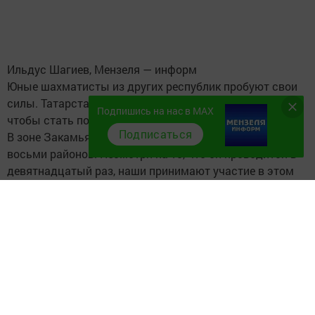
Ильдус Шагиев, Мензеля — информ
Юные шахматисты из других республик пробуют свои
силы. Татарстанские же борются за зачетные очки,
Подпишись на нас в MAX
чтобы стать победителями Гран — при.
Подписаться
В зоне Закамья за Гран-при борются шахматисты
восьми районов. Несмотря на то, что он проводится в
девятнадцатый раз, наши принимают участие в этом
турнире только в первый раз. Смогли поехать только на
турнир в Актаныш. Алик Атласов и Даниил Чуркин
завоевали призы среди своих сверстников на этом
соревновании.
По словам руководителя Мензелинского шахматного
клуба Азата Шагалиева, чтобы попасть на Гран — При,
необходимо принять участие как минимум в трех
турнирах и занять высокие места. А мы по разным