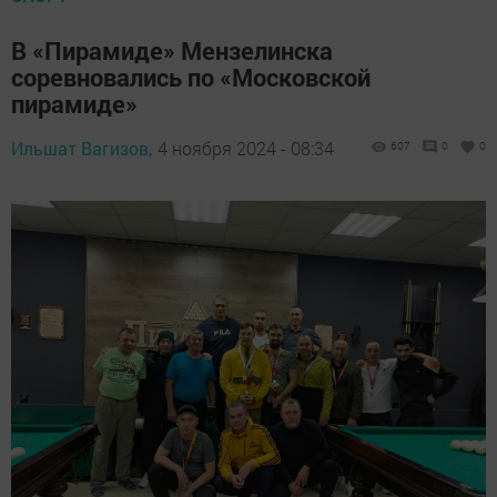
В «Пирамиде» Мензелинска
соревновались по «Московской
пирамиде»
Ильшат Вагизов,
4 ноября 2024 - 08:34
607
0
0