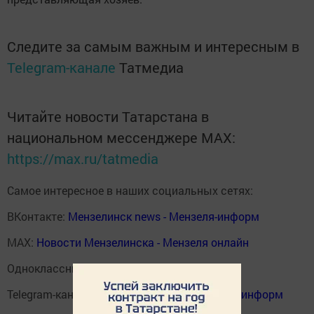
Следите за самым важным и интересным в
Telegram-канале
Татмедиа
Читайте новости Татарстана в
национальном мессенджере MАХ:
https://max.ru/tatmedia
Самое интересное в наших социальных сетях:
ВКонтакте:
Мензелинск news - Мензеля-информ
MAX:
Новости Мензелинска - Мензеля онлайн
Одноклассники:
ok.ru/menzelinsk
Telegram-канал:
Мензелинск news - Мензеля-информ