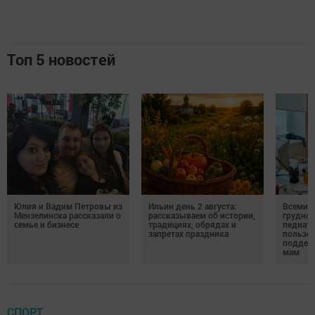
Топ 5 новостей
Юлия и Вадим Петровы из
Ильин день 2 августа:
Всемир
Мензелинска рассказали о
рассказываем об истории,
грудног
семье и бизнесе
традициях, обрядах и
педиатр
запретах праздника
пользе 
поддер
мам
СПОРТ