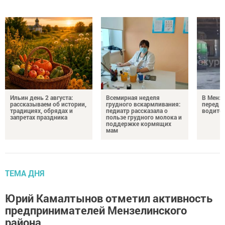
Ильин день 2 августа:
Всемирная неделя
В Менз
рассказываем об истории,
грудного вскармливания:
перед с
традициях, обрядах и
педиатр рассказала о
водител
запретах праздника
пользе грудного молока и
поддержке кормящих
мам
ТЕМА ДНЯ
Юрий Камалтынов отметил активность
предпринимателей Мензелинского
района