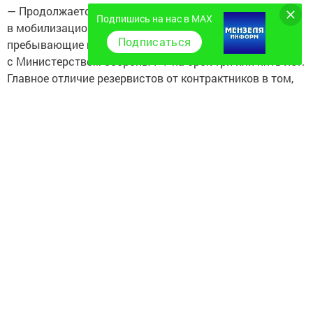
— Продолжается набор добровольцев
Подпишись на нас в MAX
в мобилизационный людской резерв — это граждане,
Подписаться
пребывающие в запасе, которые заключают контракт
с Министерством обороны РФ на срок три или пять лет.
Главное отличие резервистов от контрактников в том,
что они совмещают службу с основной трудовой
деятельностью и не являются военнослужащими
в полном смысле, сохраняя все права гражданских
лиц. Контракт не предусматривает направление в зону
СВО (не подлежат призыву по мобилизации), части
МО РФ, добровольческие формирования.
— Какие обязанности возлагаются на резервистов?
— Резервисты выполняют задачи по охране и обороне
критически важных объектов, борьбе с диверсионно-
разведывательными группами, комендантской службе,
а также участвуют в мероприятиях по обеспечению
военного положения и гражданской обороны. Кроме