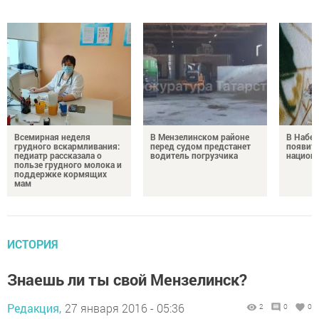
Всемирная неделя
В Мензелинском районе
В Набе
грудного вскармливания:
перед судом предстанет
появитс
педиатр рассказала о
водитель погрузчика
национ
пользе грудного молока и
поддержке кормящих
мам
ИСТОРИЯ
Знаешь ли ты свой Мензелинск?
Редакция,
27 января 2016 - 05:36
2
0
0