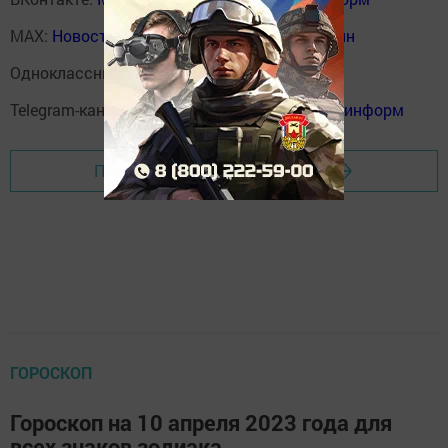
MAX:
Новости Мензелинска - Мензеля онлайн
Одноклассники:
ok.ru/menzelinsk
Telegram-канал:
Мензелинск news - Мензеля-информ
Перейти на страницу новости
ГОРОСКОП
Гороскоп на 10 апреля 2023 года для
всех знаков зодиака