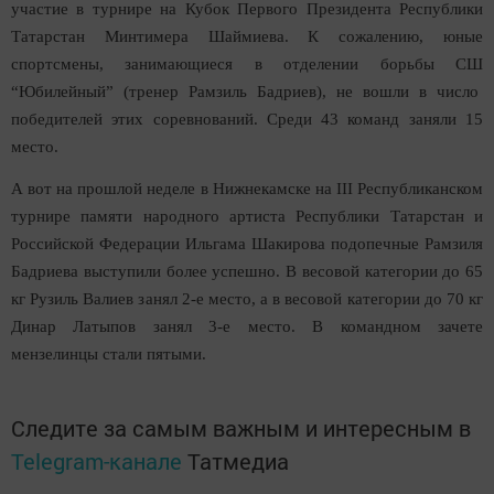
участие в турнире на Кубок Первого Президента Республики
Татарстан Минтимера Шаймиева. К сожалению, юные
спортсмены, занимающиеся в отделении борьбы СШ
“Юбилейный” (тренер Рамзиль Бадриев), не вошли в число
победителей этих соревнований. Среди 43 команд заняли 15
место.
А вот на прошлой неделе в Нижнекамске на III Республиканском
турнире памяти народного артиста Республики Татарстан и
Российской Федерации Ильгама Шакирова подопечные Рамзиля
Бадриева выступили более успешно. В весовой категории до 65
кг Рузиль Валиев занял 2-е место, а в весовой категории до 70 кг
Динар Латыпов занял 3-е место. В командном зачете
мензелин
цы
стали пятыми.
Следите за самым важным и интересным в
Telegram-канале
Татмедиа