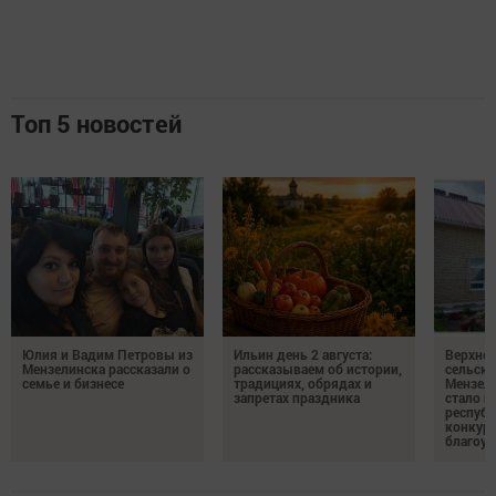
Топ 5 новостей
Юлия и Вадим Петровы из
Ильин день 2 августа:
Верхне
Мензелинска рассказали о
рассказываем об истории,
сельско
семье и бизнесе
традициях, обрядах и
Мензели
запретах праздника
стало п
республ
конкурс
благоус