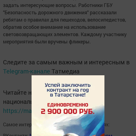
задать интересующие вопросы. Работники ГБУ
"Безопасность дорожного движения" рассказали
ребятам о правилах для пешеходов, велосипедистов,
обратив особое внимание на использование
световозвращающих элементов. Каждому участнику
мероприятия были вручены фликеры.
Следите за самым важным и интересным в
Telegram-канале
Татмедиа
Читайте новости Татарстана в
национальном мессенджере MАХ:
https://max.ru/tatmedia
Самое интересное в наших социальных сетях:
ВКонтакте:
Мензелинск news - Мензеля-информ