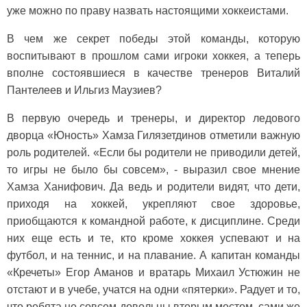
уже можно по праву назвать настоя­щими хоккеистами.
В чем же секрет победы этой коман­ды, которую
воспитывают в прошлом сами игроки хоккея, а теперь
вполне состоявшиеся в качестве тренеров Ви­талий
Пантелеев и Ильгиз Маузиев?
В первую очередь и тренеры, и ди­ректор ледового
дворца «Юность» Хамза Гилязетдинов отметили важную
роль родителей. «Если бы родители не приводили детей,
то игры не было бы совсем», - выразил свое мнение
Хамза Ханифович. Да ведь и родители видят, что дети,
приходя на хоккей, укрепля­ют свое здоровье,
приобщаются к ко­мандной работе, к дисциплине. Среди
них еще есть и те, кто кроме хоккея успевают и на
футбол, и на теннис, и на плавание. А капитан команды
«Кре­четы» Егор Аманов и вратарь Михаил Устюжин не
отстают и в учебе, учатся на одни «пятерки». Радует и то,
что ребя­та не совсем довольны вторым местом, сами же