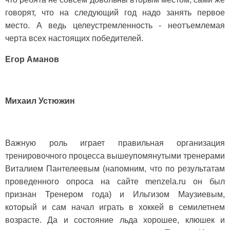
говорят, что на следующий год надо занять первое
место. А ведь целе­устремленность - неотъемлемая
черта всех настоящих победителей.
Егор Аманов
Михаил Устюжин
Важную роль играет правильная ор­ганизация
тренировочного процесса вышеупомянутыми тренерами
Вита­лием Пантелеевым (напомним, что по результатам
проведенного опроса на сайте menzela.ru он был
признан Тре­нером года) и Ильгизом Маузиевым,
который и сам начал играть в хоккей в семилетнем
возрасте. Да и состояние льда хорошее, клюшек и