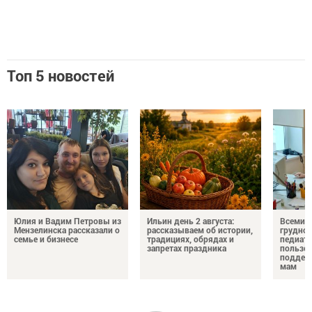
Топ 5 новостей
Юлия и Вадим Петровы из
Ильин день 2 августа:
Всемир
Мензелинска рассказали о
рассказываем об истории,
грудног
семье и бизнесе
традициях, обрядах и
педиатр
запретах праздника
пользе 
поддер
мам